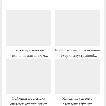
ы
д
д
у
у
ю
щ
щ
а
а
я
я
з
з
а
а
Балансировочные
Мой опыт самостоятельной
клапаны для систем
сборки двухтрубной
п
п
отопления
системы отопления
и
и
с
с
ь
ь
:
:
Мой опыт промывки
Холодная система
системы отопления от
отопления что это