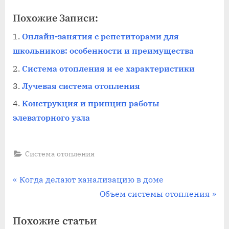
Похожие Записи:
Онлайн-занятия с репетиторами для
школьников: особенности и преимущества
Система отопления и ее характеристики
Лучевая система отопления
Конструкция и принцип работы
элеваторного узла
Система отопления
Навигация
П
Когда делают канализацию в доме
р
С
Объем системы отопления
по
е
л
Похожие статьи
записям
д
е