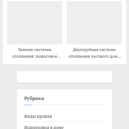
замысла до результата
Замена системы
Двухтрубная система
отопления: пошаговое
отопления частного дома
руководство
своими руками
Рубрики
Виды кровли
Водопровод в доме