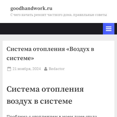
Skip
goodhandwork.ru
to
С чего начать ремонт частного дома, правильные советы
content
Система отопления «Воздух в
системе»
Posted
By
21 ноября, 2024
Redactor
on
Система отопления
воздух в системе
Проблема с отоплением в моем доме стала