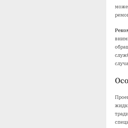
може
ремо
Реко
вним
обращ
служ
случ
Ос
Прое
жидк
трад
спец