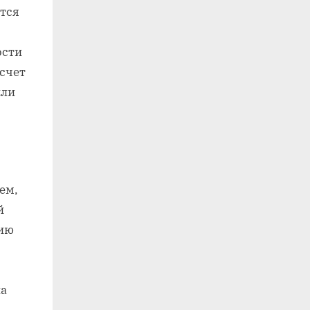
ется
ости
счет
или
ем,
й
нию
на