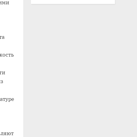
ними
та
кость
ти
из
ратуре
вляют