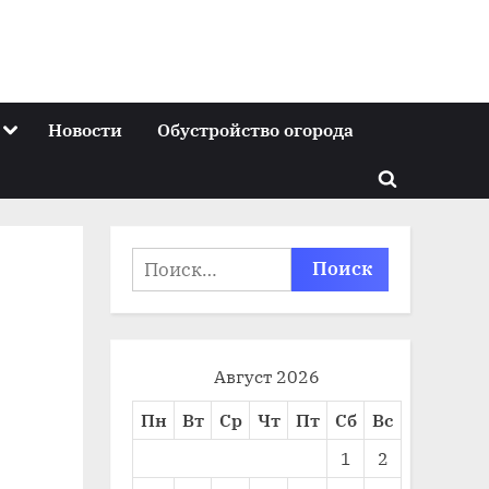
Toggle
Новости
Обустройство огорода
sub-
menu
Toggle
search
form
Найти:
Август 2026
Пн
Вт
Ср
Чт
Пт
Сб
Вс
1
2