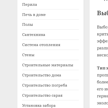
Перила
Вы
Печь в доме
Полы
Выбо
крит
Сантехника
эффе
Система отопления
разл
Стены
неск
Строительные материалы
Тип 
Строительство дома
проп
боле
Строительство погреба
его 
Строительство сарая
герм
эколо
Установка забора