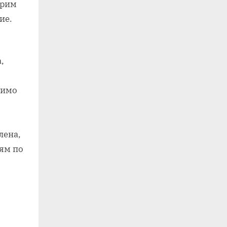
трим
ие.
,
димо
лена,
ям по
с