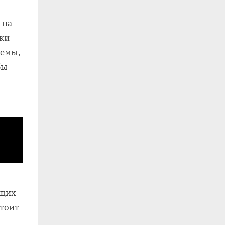
 на
дки
темы,
бы
ющих
стоит