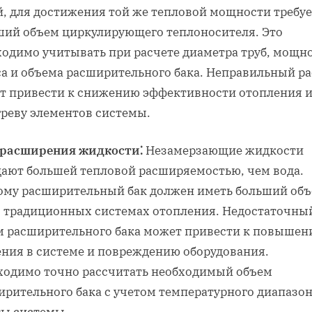
й, для достижения той же тепловой мощности требу
ший объем циркулирующего теплоносителя. Это
ходимо учитывать при расчете диаметра труб, мощн
са и объема расширительного бака. Неправильный ра
т привести к снижению эффективности отопления 
греву элементов системы.
 расширения жидкости⁚
Незамерзающие жидкости
дают большей тепловой расширяемостью, чем вода.
ому расширительный бак должен иметь больший объ
в традиционных системах отопления. Недостаточны
м расширительного бака может привести к повыше
ения в системе и повреждению оборудования.
ходимо точно рассчитать необходимый объем
ирительного бака с учетом температурного диапазо