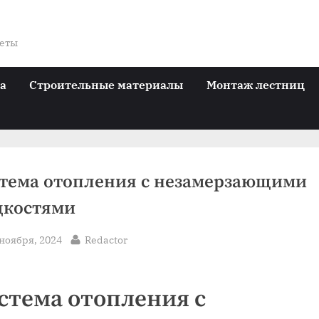
веты
ра
Строительные материалы
Монтаж лестниц
тема отопления с незамерзающими
костями
sted
By
 ноября, 2024
Redactor
стема отопления с