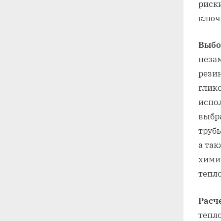
риск
ключ
Выбо
неза
рези
глик
испо
выбр
труб
а та
хими
тепл
Расч
тепл