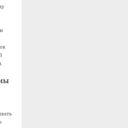
му
и
рок
В
.
емы
ывать
е