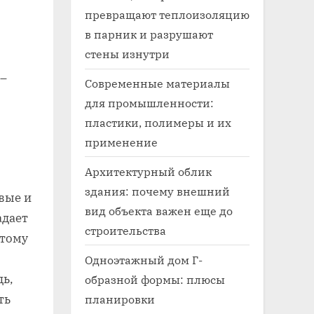
превращают теплоизоляцию
в парник и разрушают
стены изнутри
 –
Современные материалы
для промышленности:
пластики, полимеры и их
применение
Архитектурный облик
здания: почему внешний
вые и
вид объекта важен еще до
адает
строительства
этому
Одноэтажный дом Г-
дь,
образной формы: плюсы
планировки
ть