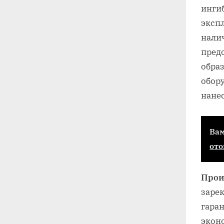
инги
эксп
налич
пред
обра
обору
нанес
Вам
от
Прои
заре
гара
эконо