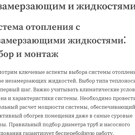
замерзающим и жидкостям
стема отопления с
замерзающими жидкостями⁚
бор и монтаж
мотрим ключевые аспекты выбора системы отоплен
ве незамерзающих жидкостей. Выбор типа теплонос
о первый шаг. Важно учитывать климатические усло
она и характеристики системы. Необходимо провест
ельный расчет мощности системы, обеспечивающи
ктивный обогрев помещения даже в самые суровые
зы. Правильный подбор диаметра труб и насосного
удования гарантирует бесперебойную работу.