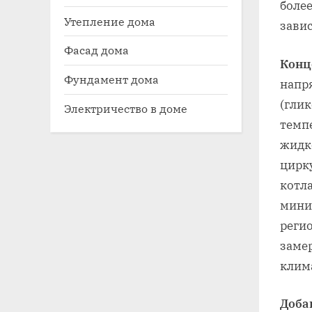
боле
Утепление дома
завис
Фасад дома
Конц
Фундамент дома
напр
(глик
Электричество в доме
темп
жидк
цирк
котл
мини
регио
заме
клим
Доба