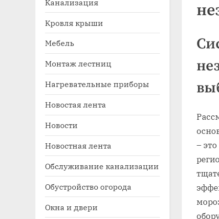
Канализация
не
Кровля крыши
Си
Мебель
не
Монтаж лестниц
Нагревательные приборы
вы
Новостая лента
Toggle
Расс
sub-
Новости
menu
осно
– эт
Новостная лента
реги
Обслуживание канализации
тщат
Обустройство огорода
эффе
моро
Окна и двери
обор