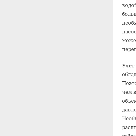
водо
боль
необ
насо
може
пере
Учёт
обла
Поэт
чем 
объе
давл
Необ
расш