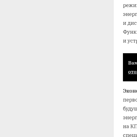
режи
энер
и ди
Функ
и уст
Вам
ото
Экон
перв
буду
энер
на К
спец