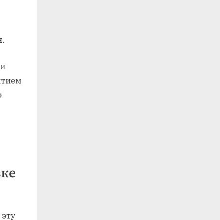
я.
 и
ятием
о
вке
 эту