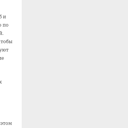
б и
о по
й.
чтобы
зуют
ие
х
 этом