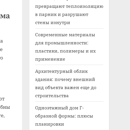
превращают теплоизоляцию
ома
в парник и разрушают
стены изнутри
Современные материалы
На
для промышленности:
е
пластики, полимеры и их
го
применение
Архитектурный облик
здания: почему внешний
вид объекта важен еще до
строительства
ют
обны
Одноэтажный дом Г-
е,
образной формы: плюсы
планировки