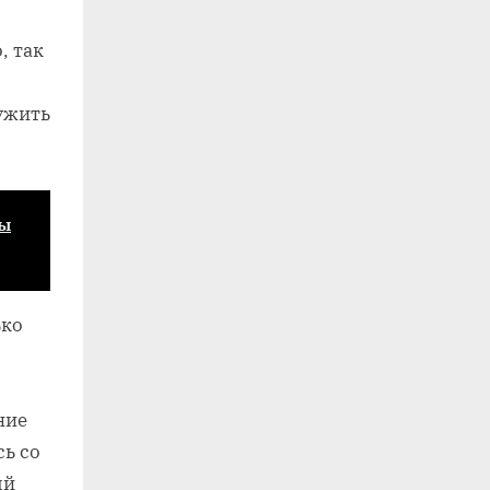
, так
ужить
мы
ько
ние
ь со
ый