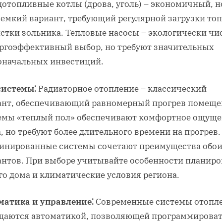
дотопливные котлы (дрова, уголь) – экономичный, н
оемкий вариант, требующий регулярной загрузки то
истки зольника. Тепловые насосы – экологически ч
ергоэффективный выбор, но требуют значительных
оначальных инвестиций.
системы⁚
Радиаторное отопление – классический
ант, обеспечивающий равномерный прогрев помеще
емы «теплый пол» обеспечивают комфортное ощущ
, но требуют более длительного времени на прогрев.
инированные системы сочетают преимущества обо
антов. При выборе учитывайте особенности планир
го дома и климатические условия региона.
матика и управление⁚
Современные системы отопл
щаются автоматикой, позволяющей программирова