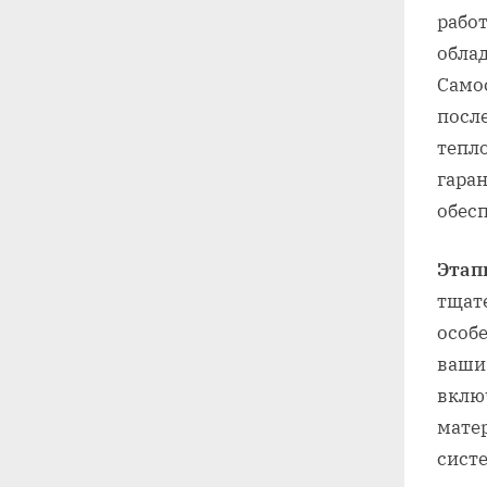
рабо
обла
Само
посл
тепл
гара
обес
Этап
тщат
особ
ваши
вклю
мате
сист