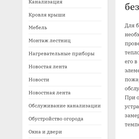
Канализация
бе
Кровля крыши
Для 
Мебель
необ
Монтаж лестниц
пров
тепл
Нагревательные приборы
его в
Новостая лента
Toggle
элем
sub-
Новости
пожа
menu
обсл
Новостная лента
При 
Обслуживание канализации
устра
заме
Обустройство огорода
темп
Окна и двери