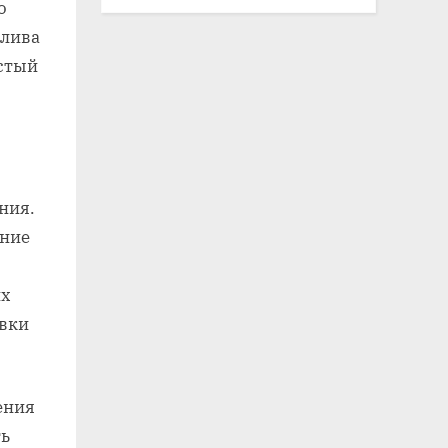
о
плива
истый
ния.
ение
их
овки
ения
ть