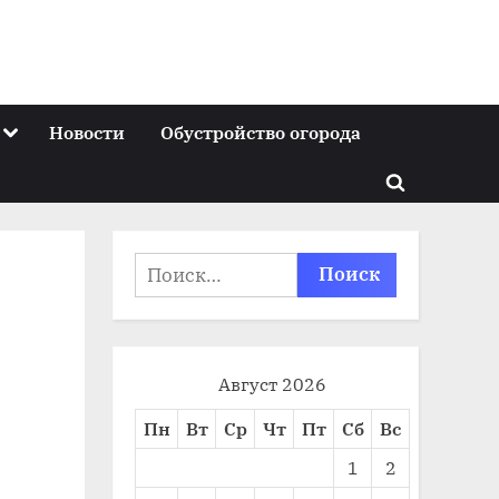
Toggle
Новости
Обустройство огорода
sub-
menu
Toggle
search
form
Найти:
Август 2026
Пн
Вт
Ср
Чт
Пт
Сб
Вс
1
2