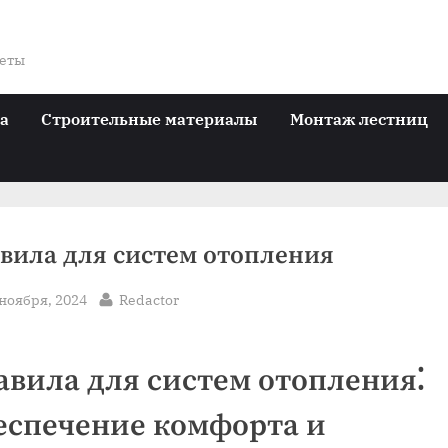
веты
ра
Строительные материалы
Монтаж лестниц
вила для систем отопления
sted
By
 ноября, 2024
Redactor
авила для систем отопления⁚
еспечение комфорта и