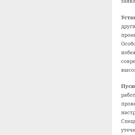
заяв
Уста
друг
прое
Особ
избе
совр
высо
Пуск
рабо
пров
наст
Спец
утеч