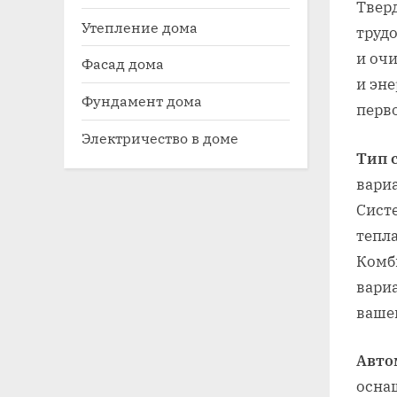
Твер
Утепление дома
труд
и оч
Фасад дома
и эн
Фундамент дома
перв
Электричество в доме
Тип 
вари
Сист
тепла
Комб
вари
ваше
Авто
осна