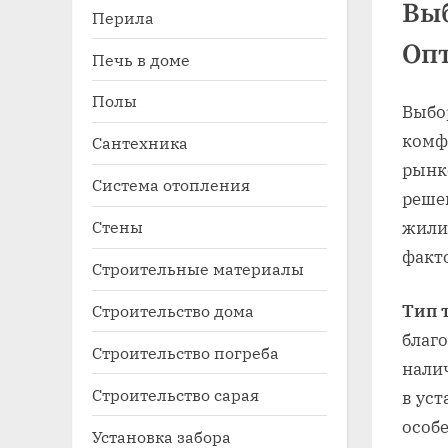
Выб
Перила
Опт
Печь в доме
Полы
Выбо
комф
Сантехника
рынк
Система отопления
реше
Стены
жили
факто
Строительные материалы
Строительство дома
Тип 
благо
Строительство погреба
нали
Строительство сарая
в уст
особ
Установка забора