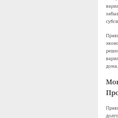
вари
забы
субс
Прав
экон
решен
вари
дома
Мон
Про
Прав
долг