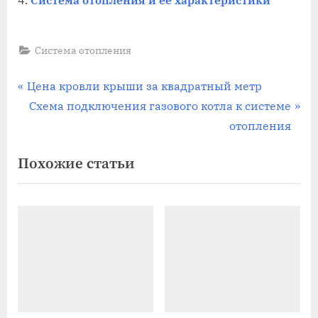
Система отопления и ее характеристики
Система отопления
Навигация
П
Цена кровли крыши за квадратный метр
р
С
Схема подключения газового котла к системе
по
е
л
отопления
записям
д
е
Похожие статьи
ы
д
д
у
у
ю
щ
щ
а
а
я
я
з
з
а
а