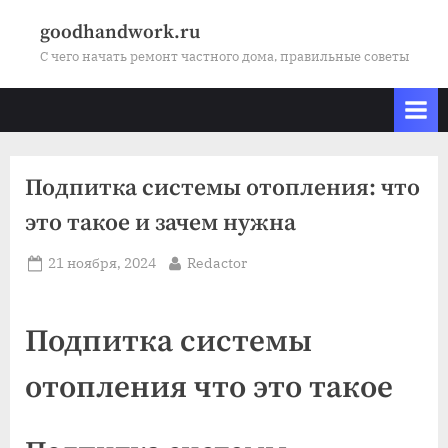
Skip
goodhandwork.ru
to
С чего начать ремонт частного дома, правильные советы
content
Подпитка системы отопления: что
это такое и зачем нужна
Posted
By
21 ноября, 2024
Redactor
on
Подпитка системы
отопления что это такое