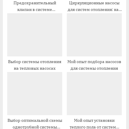
п
п
Предохранительный
Циркуляционные насосы
клапан в системе
для систем отопления: как
и
и
отопления
установить
с
с
ь
ь
:
:
Выбор системы отопления
Мой опыт подбора насосов
на тепловых насосах
для системы отопления
Выбор оптимальной схемы
Мой опыт установки
однотрубной системы
теплого пола от системы