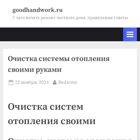
Skip
goodhandwork.ru
to
С чего начать ремонт частного дома, правильные советы
content
Очистка системы отопления
своими руками
Posted
By
22 ноября, 2024
Redactor
on
Очистка систем
отопления своими