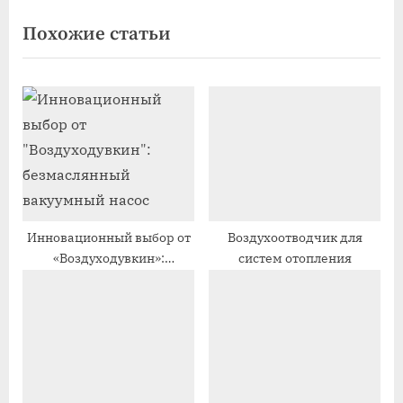
записям
д
е
Похожие статьи
ы
д
д
у
у
ю
щ
щ
а
а
я
я
з
з
а
а
п
п
Инновационный выбор от
Воздухоотводчик для
«Воздуходувкин»:
систем отопления
и
и
безмаслянный вакуумный
с
с
насос
ь
ь
:
: