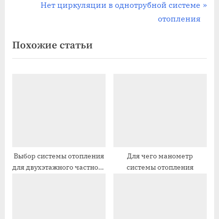
по
е
С
Нет циркуляции в однотрубной системе
записям
д
л
отопления
ы
е
Похожие статьи
д
д
у
у
щ
ю
а
щ
я
а
з
я
а
з
п
а
и
п
Выбор системы отопления
Для чего манометр
для двухэтажного частного
системы отопления
с
и
дома
ь
с
:
ь
: