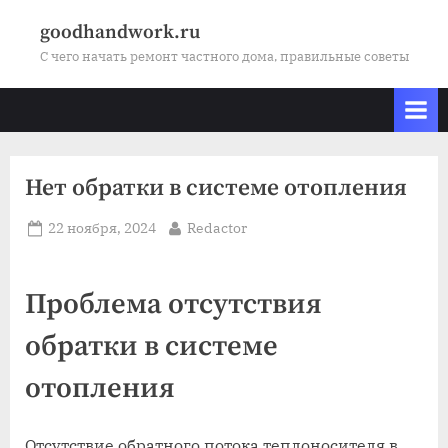
Skip
goodhandwork.ru
to
С чего начать ремонт частного дома, правильные советы
content
Нет обратки в системе отопления
Posted
By
22 ноября, 2024
Redactor
on
Проблема отсутствия
обратки в системе
отопления
Отсутствие обратного потока теплоносителя в