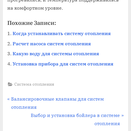
на комфортном уровне.
Похожие Записи:
Когда устанавливать систему отопления
Расчет насоса систем отопления
Какую воду для системы отопления
Установка прибора для систем отопления
Система отопления
Навигация
П
Балансировочные клапаны для систем
р
отопления
по
е
С
Выбор и установка бойлера в системе
записям
д
л
отопления