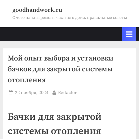
Skip
goodhandwork.ru
to
С чего начать ремонт частного дома, правильные советы
content
Мой опыт выбора и установки
бачков для закрытой системы
отопления
Posted
By
22 ноября, 2024
Redactor
on
Бачки для закрытой
системы отопления