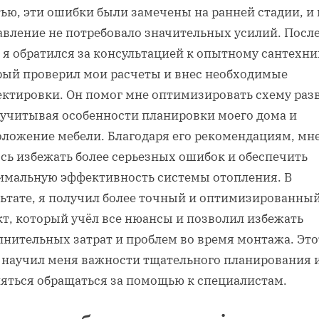
ью‚ эти ошибки были замечены на ранней стадии‚ и 
авление не потребовало значительных усилий. Посл
 я обратился за консультацией к опытному сантехни
рый проверил мои расчеты и внес необходимые
ектировки. Он помог мне оптимизировать схему раз
‚ учитывая особенности планировки моего дома и
оложение мебели. Благодаря его рекомендациям‚ мн
сь избежать более серьезных ошибок и обеспечить
имальную эффективность системы отопления. В
льтате‚ я получил более точный и оптимизированны
кт‚ который учёл все нюансы и позволил избежать
лнительных затрат и проблем во время монтажа. Это
 научил меня важности тщательного планирования и
няться обращаться за помощью к специалистам.