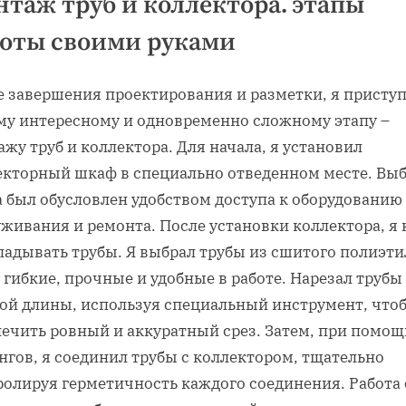
таж труб и коллектора⁚ этапы
оты своими руками
е завершения проектирования и разметки‚ я приступ
му интересному и одновременно сложному этапу –
жу труб и коллектора. Для начала‚ я установил
екторный шкаф в специально отведенном месте. Вы
 был обусловлен удобством доступа к оборудованию
живания и ремонта. После установки коллектора‚ я 
ладывать трубы. Я выбрал трубы из сшитого полиэти
 гибкие‚ прочные и удобные в работе. Нарезал трубы
ой длины‚ используя специальный инструмент‚ что
печить ровный и аккуратный срез. Затем‚ при помощ
нгов‚ я соединил трубы с коллектором‚ тщательно
ролируя герметичность каждого соединения. Работа 