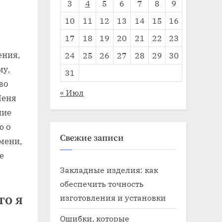
3
4
5
6
7
8
9
10
11
12
13
14
15
16
17
18
19
20
21
22
23
ения‚
24
25
26
27
28
29
30
му‚
31
во
« Июл
Меня
ние
ю о
Свежие записи
мени‚
е
Закладные изделия: как
обеспечить точность
то я
изготовления и установки
Ошибки, которые