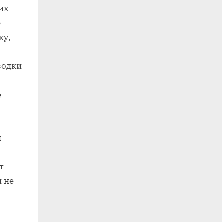
их
е
ку‚
водки
е
й
т
 не