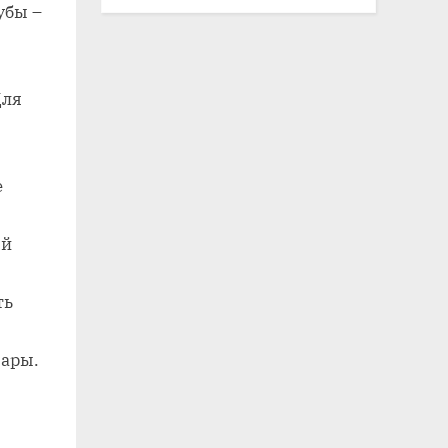
убы –
Для
е
ый
ть
вары.