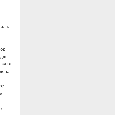
ил к
бор
 для
начал
лена
бы
и
с