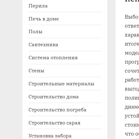
Перила
Выбо
Печь в доме
ответ
Полы
хара
итоге
Сантехника
моде
Система отопления
прогр
Стены
сочет
работ
Строительные материалы
выго
Строительство дома
поли
диаме
Строительство погреба
усто
Строительство сарая
стои
что 
Установка забора