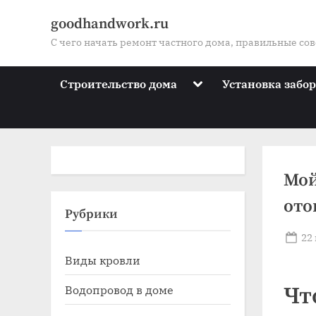
Skip
goodhandwork.ru
to
С чего начать ремонт частного дома, правильные со
content
Toggle
Строительство дома
Установка забо
sub-
menu
Мой
ото
Toggle
Рубрики
sub-
menu
Po
22
Toggle
on
Виды кровли
sub-
menu
Toggle
Водопровод в доме
Чт
sub-
menu