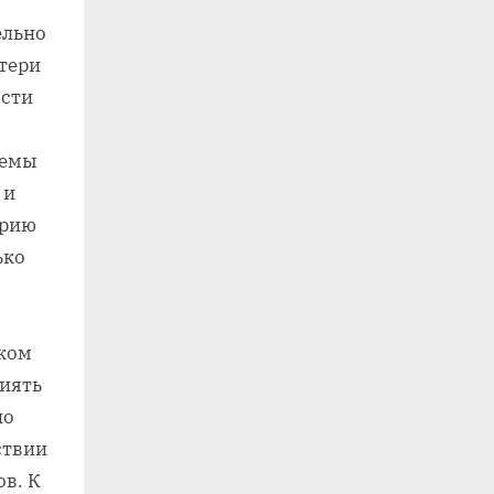
ельно
тери
ости
темы
 и
орию
ько
шком
лиять
но
ствии
в. К