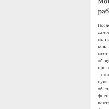
Мон
раб
Посл
само
монта
колл
места
обслу
прок
– они
нужн
обес
фити
конт