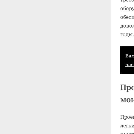
обор
обесп
довол
годы
Вам
час
Про
мои
Прое
легки