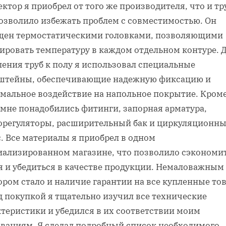
ктор я приобрел от того же производителя‚ что и тр
позволило избежать проблем с совместимостью. Он
щен термостатическими головками‚ позволяющими
лировать температуру в каждом отдельном контуре. 
ления труб к полу я использовал специальные
штейны‚ обеспечивающие надежную фиксацию и
мальное воздействие на напольное покрытие. Кром
 мне понадобились фитинги‚ запорная арматура‚
орегуляторы‚ расширительный бак и циркуляционн
. Все материалы я приобрел в одном
иализированном магазине‚ что позволило сэкономи
я и убедиться в качестве продукции. Немаловажным
ром стало и наличие гарантии на все купленные то
д покупкой я тщательно изучил все технические
ктеристики и убедился в их соответствии моим
ованиям. Я сделал подробный список необходимого