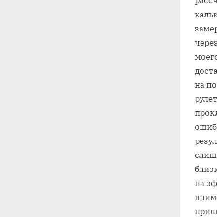
рассч
каль
заме
через
моего
дост
на п
руле
прокл
ошибо
резу
слиш
близк
на эф
вним
приш