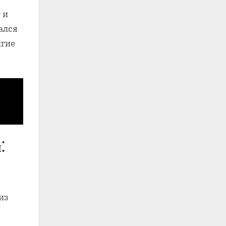
 и
ался
лгие
⁚
из