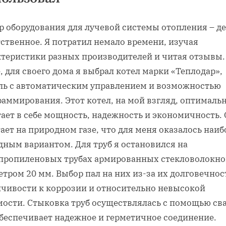
р оборудования для лучевой системы отопления – д
ственное. Я потратил немало времени‚ изучая
ктеристики разных производителей и читая отзывы.
‚ для своего дома я выбрал котел марки «Теплодар»‚
ль с автоматическим управлением и возможностью
аммирования. Этот котел‚ на мой взгляд‚ оптималь
ает в себе мощность‚ надежность и экономичность.
ает на природном газе‚ что для меня оказалось наиб
дным вариантом. Для труб я остановился на
пропиленовых трубах армированных стекловолокно
тром 20 мм. Выбор пал на них из-за их долговечнос
йчивости к коррозии и относительно невысокой
мости. Стыковка труб осуществлялась с помощью св
обеспечивает надежное и герметичное соединение.