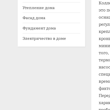
Колле
Утепление дома
это 
осна
Фасад дома
регу
Фундамент дома
креп
Электричество в доме
крон
мини
того‚
терм
насос
спец
врем
факто
Пере
хара
треб