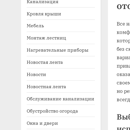
Канализация
от
Кровля крыши
Все н
Мебель
комф
Монтаж лестниц
котор
без 
Нагревательные приборы
вариа
Новостая лента
Toggle
прив
sub-
Новости
оказ
menu
своем
Новостная лента
но ре
Обслуживание канализации
всегд
Обустройство огорода
Выб
Окна и двери
исп