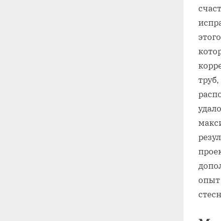
счаст
испр
этого
кото
корр
труб
расп
удало
макс
резу
прое
допо
опыт
стес