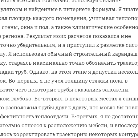
итать все самостоятельно‚ используя онлайн-
куляторы и найденные в интернете формулы. Я тщат
рял площадь каждого помещения‚ учитывал теплопо
 стены‚ окна и пол‚ а также климатические особенн
 региона. Результат моих расчетов показался мне
аточно убедительным‚ и я приступил к разметке сис
олу. Я использовал обычный строительный карандаш
тку‚ стараясь максимально точно обозначить траект
адки труб. Однако‚ на этом этапе я допустил нескол
к. Во-первых‚ я не учел толщину стяжки пола‚ в
льтате чего некоторые трубы оказались заложены
ком глубоко. Во-вторых‚ в некоторых местах я сли
о расположил трубы друг к другу‚ что могло бы пов
фективность теплоотдачи. В-третьих‚ я не достаточ
ательно отнесся к расположению мебели‚ и впослед
лось корректировать траекторию некоторых контуро