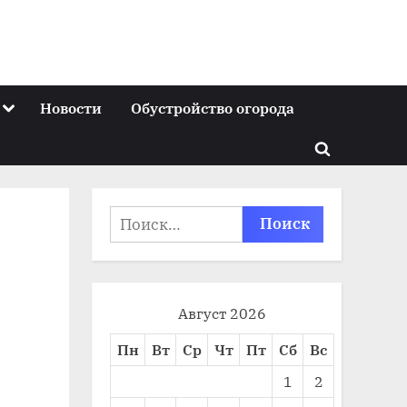
Toggle
Новости
Обустройство огорода
sub-
menu
Toggle
search
form
Найти:
Август 2026
Пн
Вт
Ср
Чт
Пт
Сб
Вс
1
2