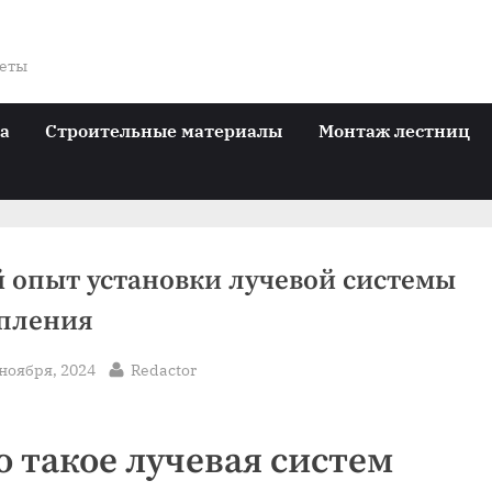
веты
ра
Строительные материалы
Монтаж лестниц
 опыт установки лучевой системы
пления
sted
By
 ноября, 2024
Redactor
о такое лучевая систем