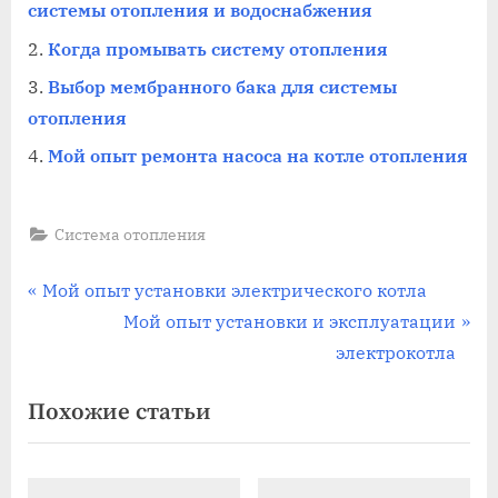
системы отопления и водоснабжения
Когда промывать систему отопления
Выбор мембранного бака для системы
отопления
Мой опыт ремонта насоса на котле отопления
Система отопления
Навигация
П
Мой опыт установки электрического котла
р
С
Мой опыт установки и эксплуатации
по
е
л
электрокотла
записям
д
е
Похожие статьи
ы
д
д
у
у
ю