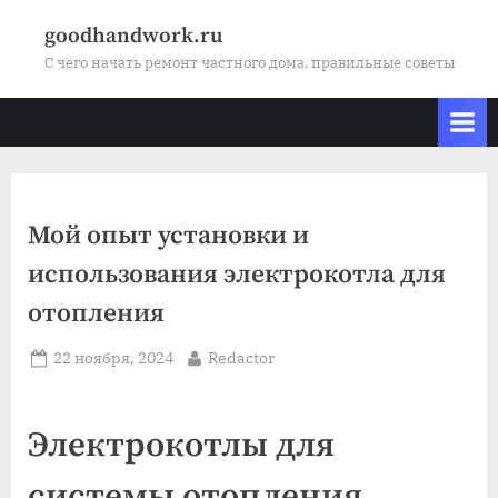
Skip
goodhandwork.ru
to
С чего начать ремонт частного дома, правильные советы
content
Мой опыт установки и
использования электрокотла для
отопления
Posted
By
22 ноября, 2024
Redactor
on
Электрокотлы для
системы отопления