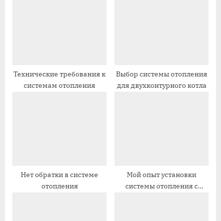
щ
щ
а
а
я
я
з
з
а
а
п
п
Технические требования к
Выбор системы отопления
системам отопления
для двухконтурного котла
и
и
с
с
ь
ь
:
:
Нет обратки в системе
Мой опыт установки
отопления
системы отопления с
принудительной
циркуляцией