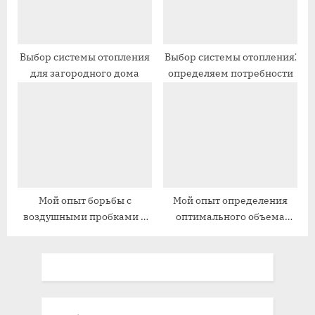
:
:
Выбор системы отопления
Выбор системы отопления⁚
для загородного дома
определяем потребности
Мой опыт борьбы с
Мой опыт определения
воздушными пробками в
оптимального объема
системе отопления
расширительного бака