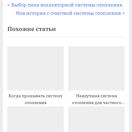
Навигация
П
Выбор типа коллекторной системы отопления
р
С
Моя история с очисткой системы отопления
по
е
л
Похожие статьи
записям
д
е
ы
д
д
у
у
ю
щ
щ
а
а
я
я
з
з
а
а
Когда промывать систему
Наилучшая система
отопления
отопления для частного
п
п
дома
и
и
с
с
ь
ь