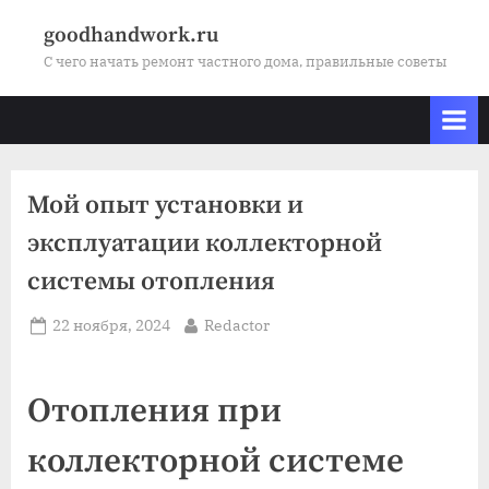
Skip
goodhandwork.ru
to
С чего начать ремонт частного дома, правильные советы
content
Мой опыт установки и
эксплуатации коллекторной
системы отопления
Posted
By
22 ноября, 2024
Redactor
on
Отопления при
коллекторной системе