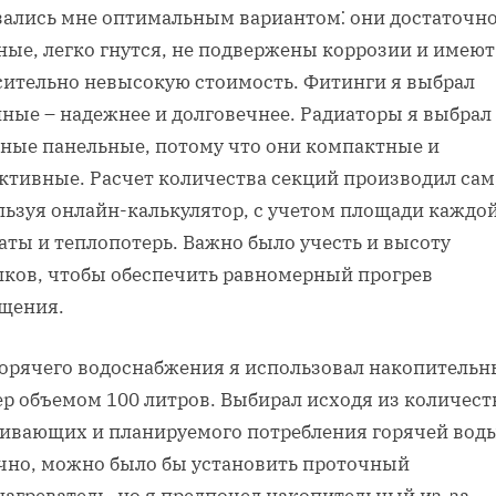
зались мне оптимальным вариантом⁚ они достаточн
ные, легко гнутся, не подвержены коррозии и имеют
сительно невысокую стоимость. Фитинги я выбрал
нные – надежнее и долговечнее. Радиаторы я выбрал
ьные панельные, потому что они компактные и
ктивные. Расчет количества секций производил сам
льзуя онлайн-калькулятор, с учетом площади каждо
аты и теплопотерь. Важно было учесть и высоту
лков, чтобы обеспечить равномерный прогрев
щения.
горячего водоснабжения я использовал накопитель
ер объемом 100 литров. Выбирал исходя из количест
ивающих и планируемого потребления горячей вод
чно, можно было бы установить проточный
нагреватель, но я предпочел накопительный из-за