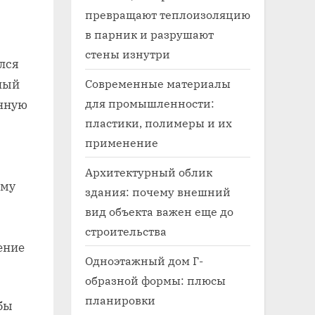
превращают теплоизоляцию
в парник и разрушают
стены изнутри
ился
Современные материалы
вный
для промышленности:
янную
пластики, полимеры и их
применение
Архитектурный облик
ому
здания: почему внешний
вид объекта важен еще до
строительства
ение
Одноэтажный дом Г-
образной формы: плюсы
планировки
бы