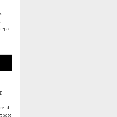
х
.
лера
м
т. Я
етром