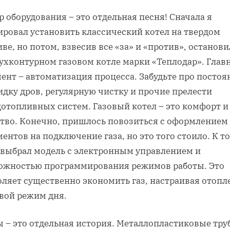
 оборудования – это отдельная песня! Сначала я
ировал установить классический котел на твердом
ве, но потом, взвесив все «за» и «против», останов
вухконтурном газовом котле марки «Теплодар». Гла
ент – автоматизация процесса. Забудьте про посто
дку дров, регулярную чистку и прочие прелести
дотопливных систем. Газовый котел – это комфорт и
ство. Конечно, пришлось повозиться с оформлением
ентов на подключение газа, но это того стоило. К т
я выбрал модель с электронным управлением и
ожностью программирования режимов работы. Это
оляет существенно экономить газ, настраивая отопл
свой режим дня.
ы – это отдельная история. Металлопластиковые тру