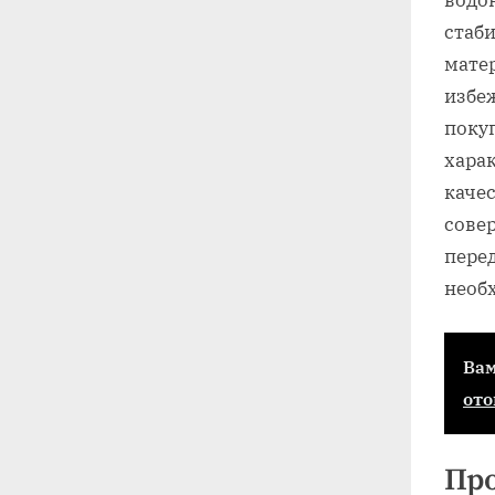
стаби
мате
избе
поку
хара
каче
сове
перед
необх
Вам
от
Про