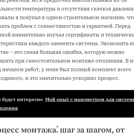
льности температуры и отсутствия скачков давлени
риалы я покупал в одном строительном магазине, ч
жать проблем с совместимостью и гарантией. Перед
пкой внимательно изучал сертификаты и техническ
ктеристики каждого элемента системы. Экономить н
стве – это самая большая ошибка, которую можно
ршить при самостоятельном монтаже отопления. В и
 началом работ, у меня был полный комплект всего
одимого, и это значительно ускорило процесс.
 будет интересно
Мой опыт с манометром для систем
опления
цесс монтажа⁚ шаг за шагом, от