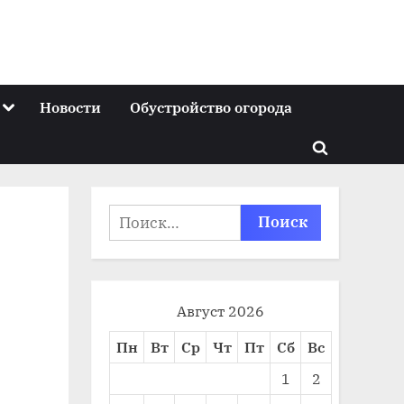
Toggle
Новости
Обустройство огорода
sub-
menu
Toggle
search
form
Найти:
Август 2026
Пн
Вт
Ср
Чт
Пт
Сб
Вс
1
2