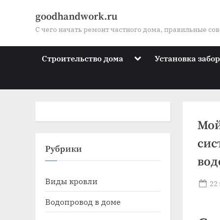
Skip
goodhandwork.ru
to
С чего начать ремонт частного дома, правильные со
content
Toggle
Строительство дома
Установка забо
sub-
menu
Мой
сис
Toggle
Рубрики
sub-
вод
menu
Toggle
Виды кровли
sub-
Po
22
menu
on
Toggle
Водопровод в доме
sub-
menu