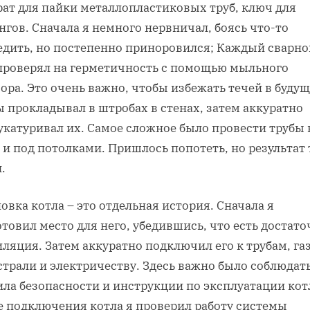
рат для пайки металлопластиковых труб, ключ для
гов. Сначала я немного нервничал, боясь что-то
едить, но постепенно приноровился; Каждый сварно
проверял на герметичность с помощью мыльного
ора. Это очень важно, чтобы избежать течей в буду
 прокладывал в штробах в стенах, затем аккуратно
укатуривал их. Самое сложное было провести трубы 
 и под потолками. Пришлось попотеть, но результат 
.
овка котла – это отдельная история. Сначала я
товил место для него, убедившись, что есть достат
ляция. Затем аккуратно подключил его к трубам, га
трали и электричеству. Здесь важно было соблюдать
ла безопасности и инструкции по эксплуатации кот
е подключения котла я проверил работу системы