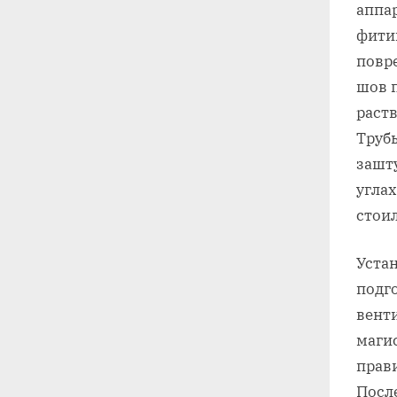
аппа
фитин
повр
шов 
раств
Трубы
зашт
углах
стоил
Устан
подго
венти
магис
прави
Посл