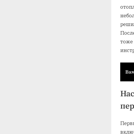
отоп
небол
реши
После
тоже 
инст
Вам
Нас
пер
Перв
вклю