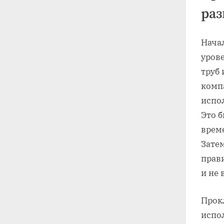
раз
Начал
уров
труб 
компа
испо
Это б
време
Затем
прав
и не 
Прокл
испо