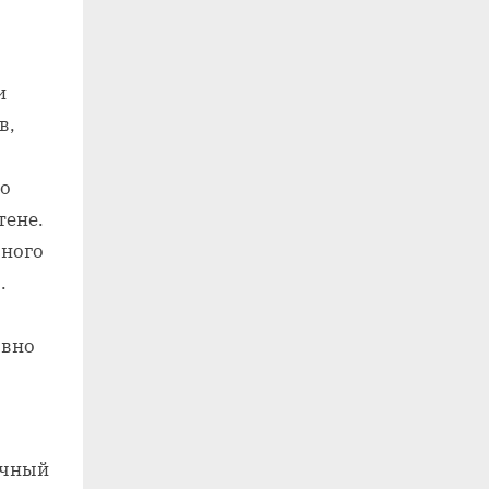
и
в,
го
тене.
много
.
овно
очный