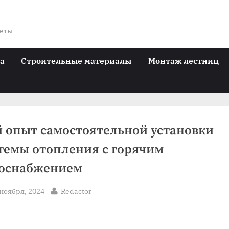
веты
ра
Строительные материалы
Монтаж лестниц
 опыт самостоятельной установки
темы отопления с горячим
оснабжением
sted
By
 ноября, 2024
Redactor