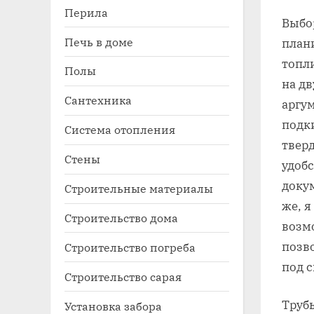
Перила
Выбор
Печь в доме
план
топли
Полы
на д
Сантехника
аргум
подки
Система отопления
твер
Стены
удоб
докум
Строительные материалы
же, 
Строительство дома
возм
позв
Строительство погреба
под 
Строительство сарая
Труб
Установка забора