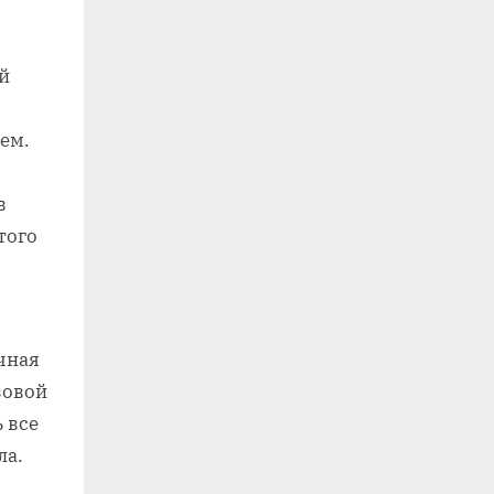
й
щем.
в
того
очная
зовой
 все
ла.