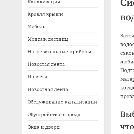
Си
Канализация
Кровля крыши
во
Мебель
Затея
Монтаж лестниц
водо
Нагревательные приборы
сэкон
любил
Новостая лента
Toggle
Подго
sub-
Новости
menu
мате
когда
Новостная лента
прев
Обслуживание канализации
Выб
Обустройство огорода
что
Окна и двери