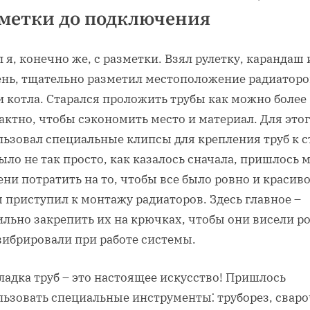
метки до подключения
 я, конечно же, с разметки. Взял рулетку, карандаш 
ень, тщательно разметил местоположение радиаторо
и котла. Старался проложить трубы как можно более
ктно, чтобы сэкономить место и материал. Для это
льзовал специальные клипсы для крепления труб к с
ыло не так просто, как казалось сначала, пришлось 
ни потратить на то, чтобы все было ровно и красиво
 приступил к монтажу радиаторов. Здесь главное –
ильно закрепить их на крючках, чтобы они висели р
вибрировали при работе системы.
адка труб – это настоящее искусство! Пришлось
льзовать специальные инструменты⁚ труборез, свар