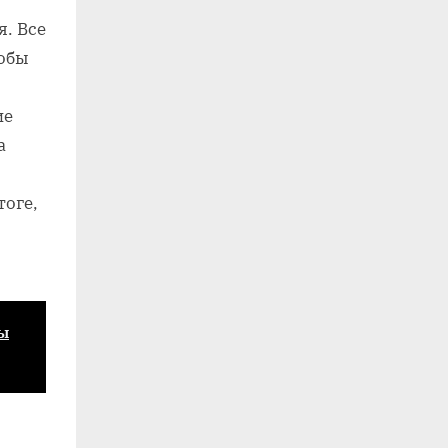
я. Все
тобы
ие
а
тоге,
ы