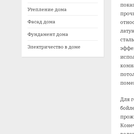
пока
Утепление дома
проч
Фасад дома
отно
лату
Фундамент дома
стал
Электричество в доме
эффе
испо
комн
пото
поме
Для 
бойл
прож
Коне
водо