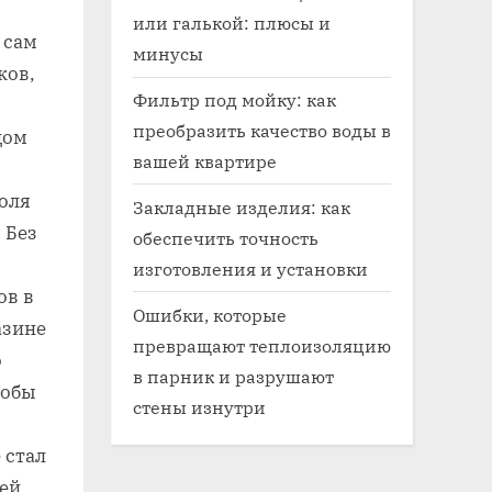
или галькой: плюсы и
 сам
минусы
ков,
Фильтр под мойку: как
преобразить качество воды в
дом
вашей квартире
роля
Закладные изделия: как
 Без
обеспечить точность
изготовления и установки
ов в
Ошибки, которые
азине
превращают теплоизоляцию
о
в парник и разрушают
тобы
стены изнутри
 стал
ей,