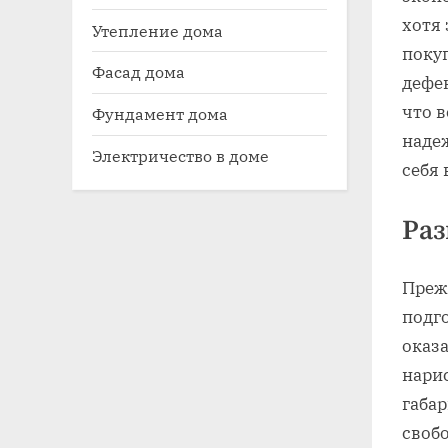
хотя 
Утепление дома
поку
Фасад дома
дефек
что 
Фундамент дома
надеж
Электричество в доме
себя 
Раз
Прежд
подго
оказа
нарис
габар
свобо