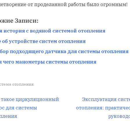
летворение от проделанной работы было огромным!
ожие Записи:
я история с водяной системой отопления
е об устройстве систем отопления
бор подходящего датчика для системы отопления
я чего манометры системы отопления
стема отопления
вигация
С
 такое циркуляционный
Эксплуатация сис
л
ос для системы
отопления: практиче
е
пления
руковод
д
писям