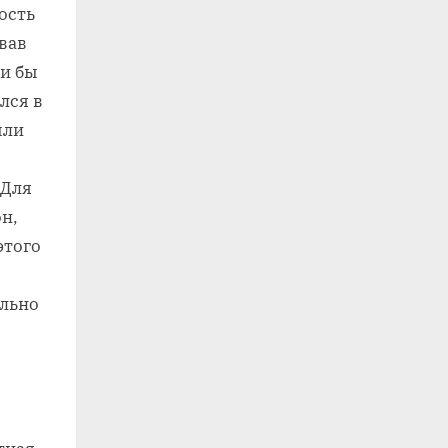
ость
овав
и бы
лся в
ыли
 Для
н,
этого
ельно
я