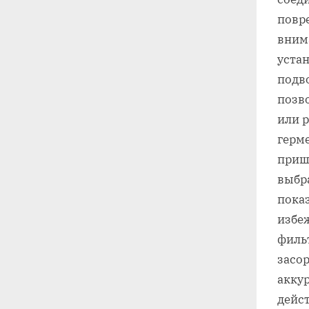
повр
вним
уста
подво
позв
или р
герм
приш
выбра
пока
избеж
филь
засо
акку
дейст