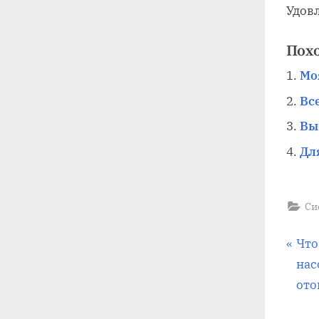
Удов
Пох
Мо
Вс
Вы
Дл
Си
На
П
Что
р
нас
по
е
ото
д
за