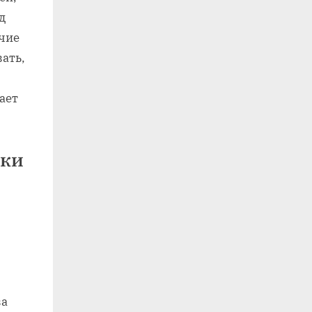
д
чие
вать,
ает
вки
ва