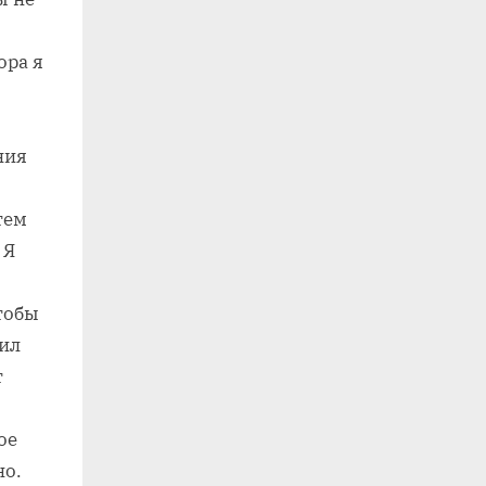
ора я
ния
тем
 Я
тобы
вил
т
ое
но.