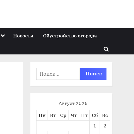
Toggle
Новости
Обустройство огорода
sub-
menu
Toggle
search
form
Найти:
Август 2026
Пн
Вт
Ср
Чт
Пт
Сб
Вс
1
2