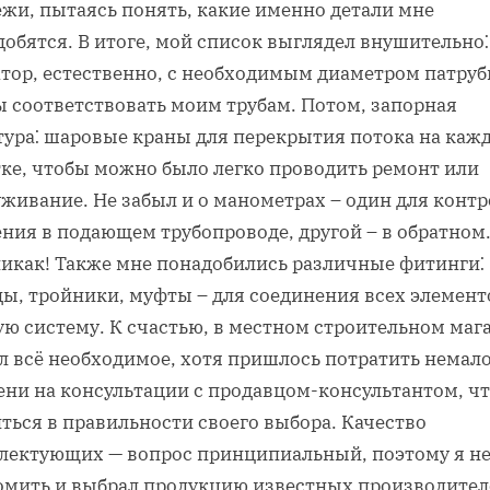
ежи, пытаясь понять, какие именно детали мне
обятся. В итоге, мой список выглядел внушительно⁚
атор, естественно, с необходимым диаметром патруб
ы соответствовать моим трубам. Потом, запорная
тура⁚ шаровые краны для перекрытия потока на каж
тке, чтобы можно было легко проводить ремонт или
живание. Не забыл и о манометрах – один для конт
ния в подающем трубопроводе, другой – в обратном.
никак! Также мне понадобились различные фитинги⁚
ды, тройники, муфты – для соединения всех элемент
ую систему. К счастью, в местном строительном маг
л всё необходимое, хотя пришлось потратить немал
ени на консультации с продавцом-консультантом, ч
ться в правильности своего выбора. Качество
лектующих — вопрос принципиальный, поэтому я не
омить и выбрал продукцию известных производител