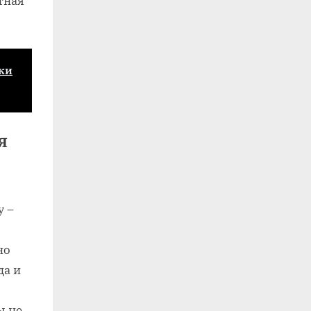
тная
ки
я
у –
но
да и
ы не