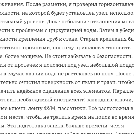
уживания. После разметки, я проверил горизонтальн
хности, на которой будет установлен узел, использ
ительный уровень. Даже небольшие отклонения могл
сти к проблемам с циркуляцией воды. Затем я убеди
жности крепления труб к стене. Старые крепления б
статочно прочными, поэтому пришлось установить
, более мощные. Не стоит забывать о безопасности!
ты от протечек я положил под узел небольшой поддо
 в случае аварии вода не растеклась по полу. После 
тельно очистил поверхность от пыли и грязи, чтобы
печить надёжное сцепление всех элементов. Паралл
отовил необходимый инструмент⁚ разводные ключи,
ные ключи, ленту ФУМ, пассатижи. Всё расположил в
ом месте, чтобы не тратить время на поиск во врем
ы. Эта подготовка заняла больше времени, чем я