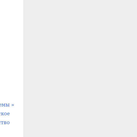
темы
ское
ство