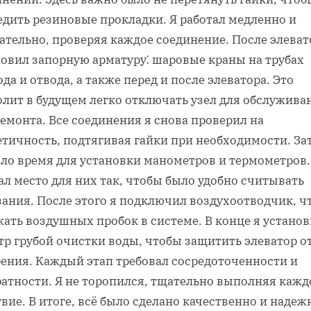
едить резиновые прокладки. Я работал медленно и
ательно, проверяя каждое соединение. После элеват
новил запорную арматуру⁚ шаровые краны на трубах
да и отвода, а также перед и после элеватора. Это
олит в будущем легко отключать узел для обслужива
емонта. Все соединения я снова проверил на
етичность, подтягивая гайки при необходимости. За
ло время для установки манометров и термометров.
л место для них так, чтобы было удобно считывать
зания. После этого я подключил воздухоотводчик, ч
ать воздушных пробок в системе. В конце я устано
тр грубой очистки воды, чтобы защитить элеватор о
рения. Каждый этап требовал сосредоточенности и
ратности. Я не торопился, тщательно выполняя кажд
вие. В итоге, всё было сделано качественно и надеж