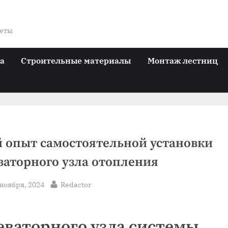
веты
ра
Строительные материалы
Монтаж лестниц
 опыт самостоятельной установки
ваторного узла отопления
sted
By
 ноября, 2024
Redactor
еваторного узла системы