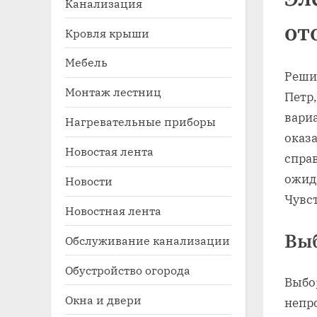
Канализация
от
Кровля крыши
Мебель
Решив
Монтаж лестниц
Петр
вари
Нагревательные приборы
оказа
Новостая лента
Toggle
справ
sub-
ожида
Новости
menu
Чувс
Новостная лента
Вы
Обслуживание канализации
Обустройство огорода
Выбо
Окна и двери
непр