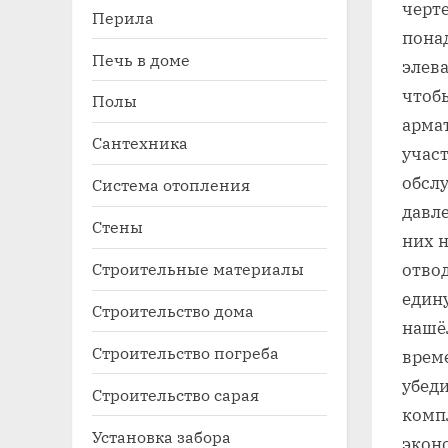
черт
Перила
понад
Печь в доме
элев
чтоб
Полы
арма
Сантехника
учас
обслу
Система отопления
давле
Стены
них 
Строительные материалы
отво
един
Строительство дома
нашё
Строительство погреба
врем
убеди
Строительство сарая
комп
Установка забора
экон