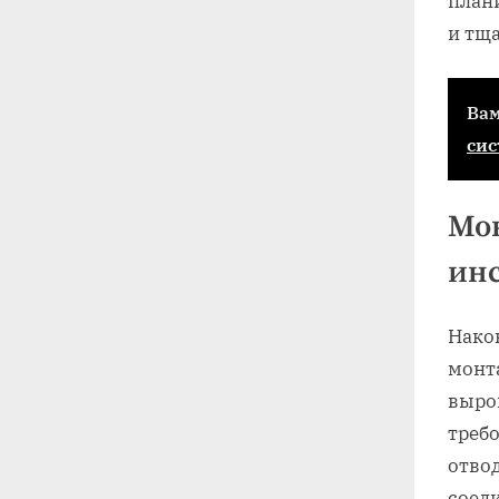
плани
и тща
Вам
сис
Мон
ин
Након
монта
выро
требо
отво
соеди