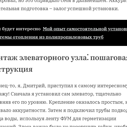
ровал, но это оправдало себя в дальнейшем. Аккура
тельная подготовка – залог успешной установки.
 будет интересно
Мой опыт самостоятельной установ
темы отопления из полипропиленовых труб
таж элеваторного узла⁚ пошагова
струкция
ец-то, я, Дмитрий, приступил к самому интересном
жу! Сначала я установил сам элеватор, тщательно
вняв его по уровню. Крепление оказалось простым, 
вало аккуратности. Затем я подключил трубы подво
да воды, используя ленту ФУМ для герметизации
нений. Здесь важно было не перетянуть гайки, чтоб