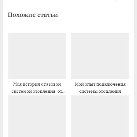
записям
д
л
Похожие статьи
ы
е
д
д
у
у
щ
ю
а
щ
я
а
з
я
а
з
п
а
Моя история с газовой
Мой опыт подключения
системой отопления: от
системы отопления
и
п
сомнений к теплу
с
и
ь
с
:
ь
: