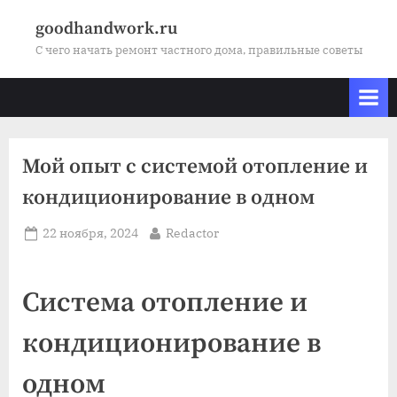
Skip
goodhandwork.ru
to
С чего начать ремонт частного дома, правильные советы
content
Мой опыт с системой отопление и
кондиционирование в одном
Posted
By
22 ноября, 2024
Redactor
on
Система отопление и
кондиционирование в
одном