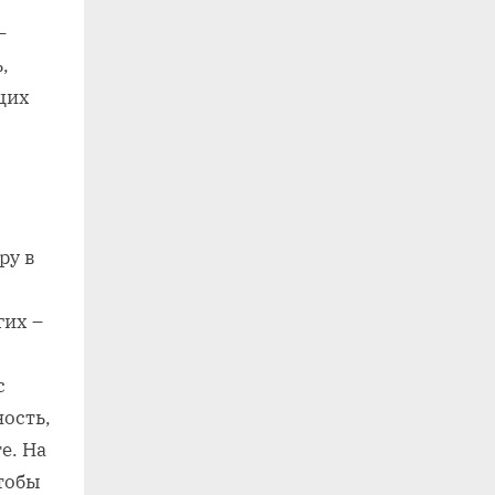
–
,
щих
ру в
гих –
с
ость,
е. На
чтобы