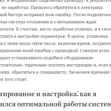
у. Я неправильно подключил проводку, в результат
 не заработал. Пришлось обратиться к электрику,
рый быстро исправил мою ошибку. После подключен
чил систему отопления и с нетерпением ждал
ьтатов. К счастью, насос заработал отлично, и я смо
упить к настройке параметров. В целом, установка
а у меня около пяти часов, включая время, потраче
правление моей ошибки с проводкой. Советую всем,
ирует устанавливать подобное оборудование
тоятельно, тщательно изучить инструкцию и, если 
ения, обратиться к специалисту. Экономия времени 
в того стоит.
тирование и настройка⁚ как я
ился оптимальной работы систе