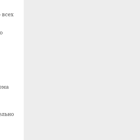
 всех
о
тема
ельно