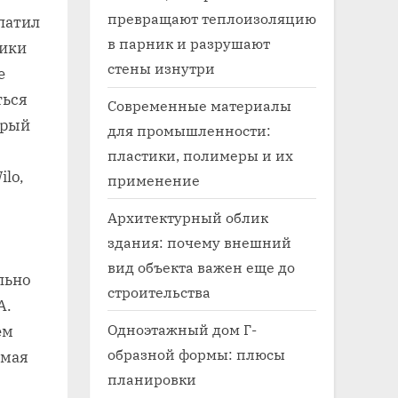
превращают теплоизоляцию
патил
в парник и разрушают
тики
стены изнутри
е
ться
Современные материалы
орый
для промышленности:
пластики, полимеры и их
lo,
применение
Архитектурный облик
здания: почему внешний
вид объекта важен еще до
льно
строительства
А.
Одноэтажный дом Г-
ем
образной формы: плюсы
имая
планировки