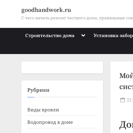
Skip
goodhandwork.ru
to
С чего начать ремонт частного дома, правильные со
content
Toggle
Строительство дома
Установка забо
sub-
menu
Мой
сис
Toggle
Рубрики
sub-
menu
Po
22
Toggle
on
Виды кровли
sub-
menu
Toggle
Водопровод в доме
До
sub-
menu