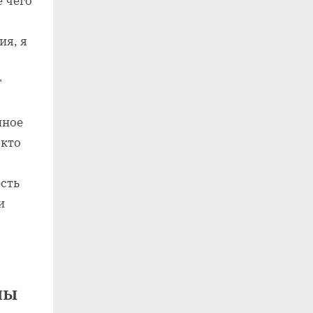
е чего
ия, я
г
нное
 кто
есть
и
мы