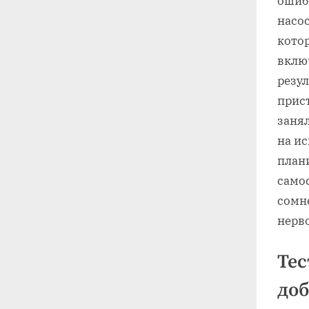
ошибк
насос
кото
вклю
резул
прист
занял
на ис
план
самос
сомн
нерво
Тес
доб