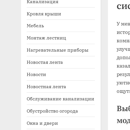
Канализация
си
Кровля крыши
У мен
Мебель
исто
Монтаж лестниц
комна
улуч
Нагревательные приборы
допол
Новостая лента
Toggle
казал
sub-
Новости
резул
menu
уютн
Новостная лента
ощут
Обслуживание канализации
Выб
Обустройство огорода
мод
Окна и двери