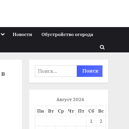
Toggle
Новости
Обустройство огорода
sub-
menu
Toggle
search
form
Найти:
 в
Август 2026
Пн
Вт
Ср
Чт
Пт
Сб
Вс
1
2