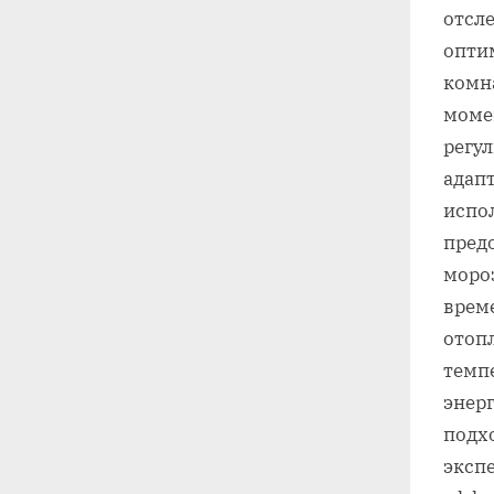
отсле
опти
комн
моме
регул
адап
испо
пред
мороз
време
отоп
темп
энер
подхо
эксп