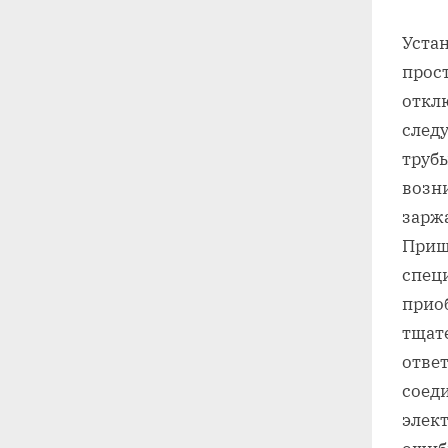
Устан
прост
откл
след
трубы
возн
заржа
Приш
спец
приоб
тщат
ответ
соед
элект