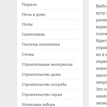
Перила
Выбор
кучу
Печь в доме
разн
Полы
вари
голо
Сантехника
буде
Система отопления
управ
Стены
но в 
первы
Строительные материалы
изве
Строительство дома
мног
энер
Строительство погреба
Это з
Строительство сарая
анал
эконо
Установка забора