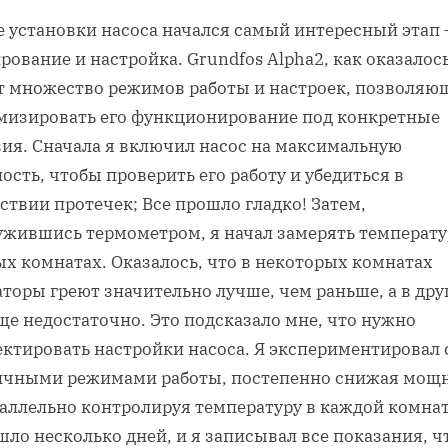
е установки насоса начался самый интересный этап 
рование и настройка. Grundfos Alpha2, как оказалось
т множество режимов работы и настроек, позволяю
мизировать его функционирование под конкретные
вия. Сначала я включил насос на максимальную
сть, чтобы проверить его работу и убедиться в
ствии протечек; Все прошло гладко! Затем,
ужившись термометром, я начал замерять температу
ых комнатах. Оказалось, что в некоторых комнатах
торы греют значительно лучше, чем раньше, а в дру
ще недостаточно. Это подсказало мне, что нужно
ектировать настройки насоса. Я экспериментировал 
ичными режимами работы, постепенно снижая мощн
раллельно контролируя температуру в каждой комнат
шло несколько дней, и я записывал все показания, 