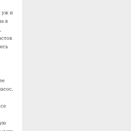
я уж и
ла я
,
асток
есь
ее
насос,
все
шую