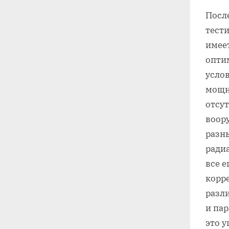
Посл
тести
имее
опти
усло
мощно
отсут
воор
разн
радиа
все е
корр
разл
и па
это у