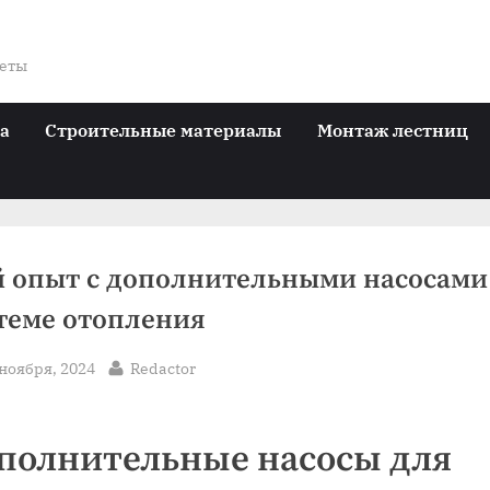
веты
ра
Строительные материалы
Монтаж лестниц
 опыт с дополнительными насосами
теме отопления
sted
By
 ноября, 2024
Redactor
полнительные насосы для