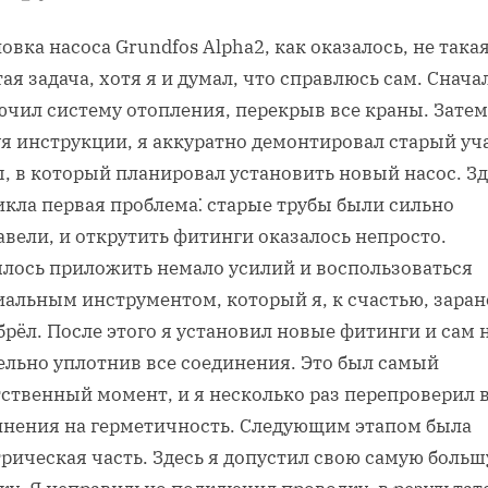
овка насоса Grundfos Alpha2, как оказалось, не така
ая задача, хотя я и думал, что справлюсь сам. Снача
ючил систему отопления, перекрыв все краны. Затем
уя инструкции, я аккуратно демонтировал старый уч
, в который планировал установить новый насос. Зд
икла первая проблема⁚ старые трубы были сильно
вели, и открутить фитинги оказалось непросто.
лось приложить немало усилий и воспользоваться
иальным инструментом, который я, к счастью, заран
рёл. После этого я установил новые фитинги и сам 
ельно уплотнив все соединения. Это был самый
ственный момент, и я несколько раз перепроверил 
инения на герметичность. Следующим этапом была
рическая часть. Здесь я допустил свою самую боль