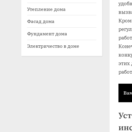
удоб
Утепление дома
вызва
Кром
Фасад дома
регу
Фундамент дома
рабо
Электричество в доме
Конеч
конку
этих 
работ
Вам
Уст
ин