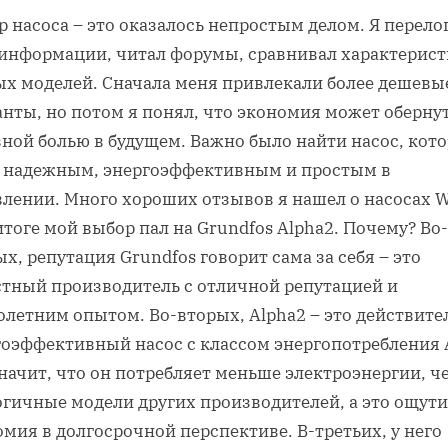
 насоса – это оказалось непростым делом. Я перело
 информации, читал форумы, сравнивал характерис
ых моделей. Сначала меня привлекали более дешевы
анты, но потом я понял, что экономия может оберну
вной болью в будущем. Важно было найти насос, кот
т надежным, энергоэффективным и простым в
лении. Много хороших отзывов я нашел о насосах Wi
итоге мой выбор пал на Grundfos Alpha2. Почему? Во-
х, репутация Grundfos говорит сама за себя – это
стный производитель с отличной репутацией и
олетним опытом. Во-вторых, Alpha2 – это действите
гоэффективный насос с классом энергопотребления 
начит, что он потребляет меньше электроэнергии, ч
огичные модели других производителей, а это ощут
мия в долгосрочной перспективе. В-третьих, у него