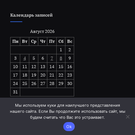
Календарь записей
Август 2026
Пн
Вт
Ср
Чт
Пт
Сб
Вс
1
2
3
4
5
6
7
8
9
10
11
12
13
14
15
16
17
18
19
20
21
22
23
24
25
26
27
28
29
30
31
« Июл
Мы используем куки для наилучшего представления
нашего сайта. Если Вы продолжите использовать сайт, мы
будем считать что Вас это устраивает.
Copyright © 2026 goodhandwork.ru.
Ok
Работает на
Тема PressBook Grid Blogs