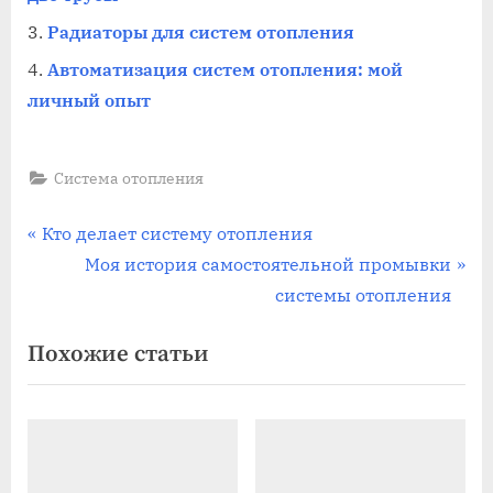
Радиаторы для систем отопления
Автоматизация систем отопления: мой
личный опыт
Система отопления
Навигация
П
Кто делает систему отопления
р
С
Моя история самостоятельной промывки
по
е
л
системы отопления
записям
д
е
Похожие статьи
ы
д
д
у
у
ю
щ
щ
а
а