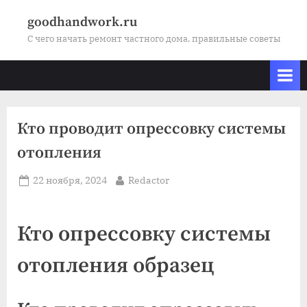
Skip
goodhandwork.ru
to
С чего начать ремонт частного дома, правильные советы
content
Кто проводит опрессовку системы
отопления
Posted
By
22 ноября, 2024
Redactor
on
Кто опрессовку системы
отопления образец