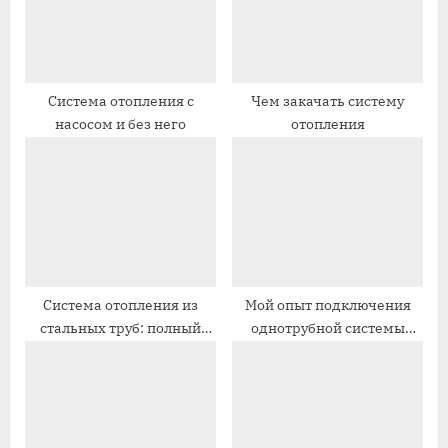
я
я
з
з
а
а
п
п
Система отопления с
Чем закачать систему
насосом и без него
отопления
и
и
с
с
ь
ь
:
:
Система отопления из
Мой опыт подключения
стальных труб: полный
однотрубной системы
гайд
отопления