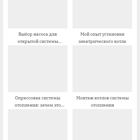
з
я
а
з
п
а
и
п
Выбор насоса для
Мой опыт установки
открытой системы
электрического котла
с
и
отопления
ь
с
:
ь
:
Опрессовка системы
Монтаж котлов системы
отопления: зачем это
отопления
нужно и как проводится