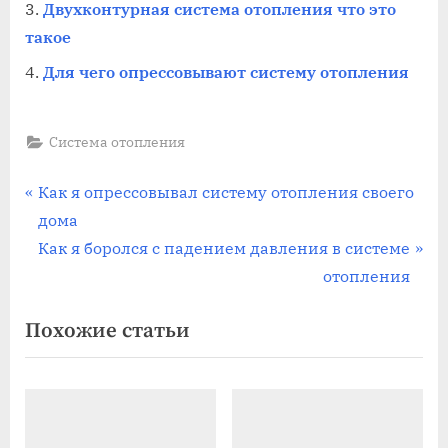
Двухконтурная система отопления что это
такое
Для чего опрессовывают систему отопления
Система отопления
Навигация
П
Как я опрессовывал систему отопления своего
р
дома
по
е
С
Как я боролся с падением давления в системе
записям
д
л
отопления
ы
е
Похожие статьи
д
д
у
у
щ
ю
а
щ
я
а