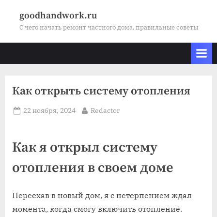
Skip
goodhandwork.ru
to
С чего начать ремонт частного дома, правильные советы
content
Как открыть систему отопления
Posted
By
22 ноября, 2024
Redactor
on
Как я открыл систему
отопления в своем доме
Переехав в новый дом, я с нетерпением ждал
момента, когда смогу включить отопление.