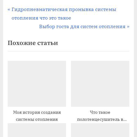
Навигация
П
Гидропневматическая промывка системы
р
отопления что это такое
по
е
С
Выбор госта для систем отопления
записям
д
л
Похожие статьи
ы
е
д
д
у
у
щ
ю
а
щ
я
а
з
я
а
з
п
а
Моя история создания
Что такое
системы отопления
полотенцесушитель в
и
п
системе отопления
с
и