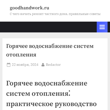
Skip
goodhandwork.ru
to
С чего начать ремонт частного дома, правильные советы
content
Горячее водоснабжение систем
отопления
Posted
By
22 ноября, 2024
Redactor
on
Горячее водоснабжение
систем отопления⁚
практическое руководство