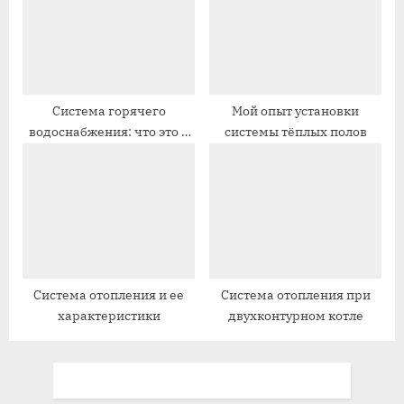
ь
с
:
ь
:
Система горячего
Мой опыт установки
водоснабжения: что это и
системы тёплых полов
как работает
Система отопления и ее
Система отопления при
характеристики
двухконтурном котле