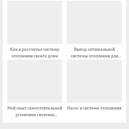
дома
с
с
ь
ь
:
:
Как я рассчитал систему
Выбор оптимальной
отопления своего дома
системы отопления для
вашего дома
Мой опыт самостоятельной
Насос в системе отопления
установки системы
подпитки в отоплении