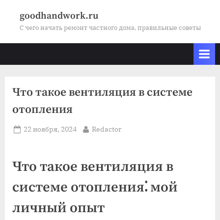
Skip
goodhandwork.ru
to
С чего начать ремонт частного дома, правильные советы
content
Что такое вентиляция в системе
отопления
Posted
By
22 ноября, 2024
Redactor
on
Что такое вентиляция в
системе отопления⁚ мой
личный опыт