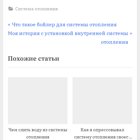
Система отопления
Навигация
П
Что такое бойлер для системы отопления
С
р
Моя история с установкой внутренней системы
по
л
е
отопления
записям
е
д
Похожие статьи
д
ы
у
д
ю
у
щ
щ
а
а
я
я
з
з
а
а
п
п
Чем слить воду из системы
Как я опрессовывал
отопления
систему отопления своего
и
и