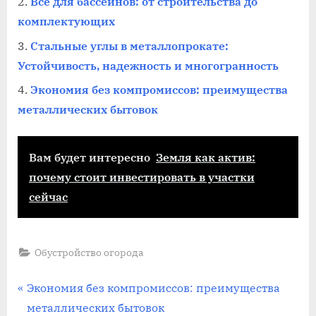
Все для бассейнов: от строительства до
комплектующих
Стальные углы в металлопрокате:
Устойчивость, надежность и многогранность
Экономия без компромиссов: преимущества
металлических бытовок
Вам будет интересно
Земля как актив:
почему стоит инвестировать в участки
сейчас
Обустройство огорода
Навигация
П
Экономия без компромиссов: преимущества
р
металлических бытовок