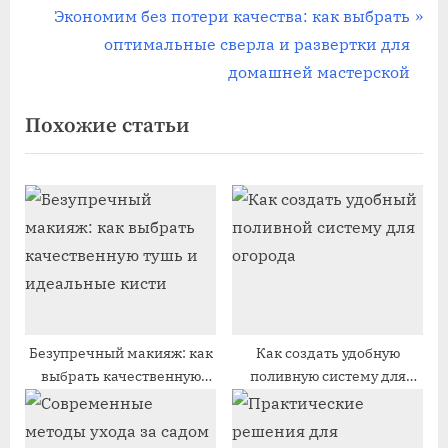
по
е
С
Экономим без потери качества: как выбрать
записям
д
л
оптимальные сверла и развертки для
ы
е
домашней мастерской
д
д
Похожие статьи
у
у
щ
ю
а
щ
я
а
з
я
а
з
п
а
и
п
с
и
Безупречный макияж: как
Как создать удобную
выбрать качественную
поливную систему для
ь
с
тушь и идеальные кисти
огорода
:
ь
: