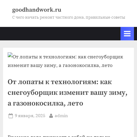
Skip
goodhandwork.ru
to
С чего начать ремонт частного дома, правильные советы
content
От лопаты к технологиям: как
снегоуборщик изменит вашу зиму,
а газонокосилка, лето
Posted
By
9 января, 2025
admin
on