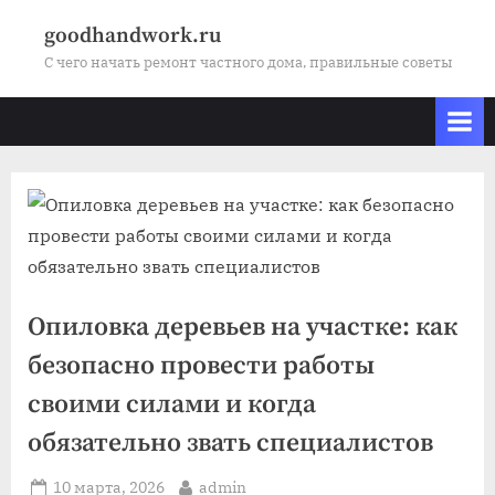
Skip
goodhandwork.ru
to
С чего начать ремонт частного дома, правильные советы
content
Опиловка деревьев на участке: как
безопасно провести работы
своими силами и когда
обязательно звать специалистов
Posted
By
10 марта, 2026
admin