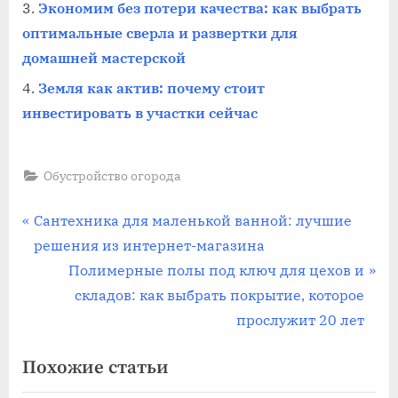
Экономим без потери качества: как выбрать
оптимальные сверла и развертки для
домашней мастерской
Земля как актив: почему стоит
инвестировать в участки сейчас
Обустройство огорода
Навигация
П
Сантехника для маленькой ванной: лучшие
р
решения из интернет-магазина
по
е
С
Полимерные полы под ключ для цехов и
записям
д
л
складов: как выбрать покрытие, которое
ы
е
прослужит 20 лет
д
д
Похожие статьи
у
у
щ
ю