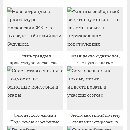
а
щ
я
а
з
я
а
з
п
а
и
п
с
и
Новые тренды в
Фланцы свободные: все,
архитектуре московских
что нужно знать о
ь
с
ЖК: что нас ждет в
силуминовых и
:
ь
ближайшем будущем.
нержавеющих
:
конструкциях
Снос ветхого жилья в
Земля как актив: почему
Подмосковье: основные
стоит инвестировать в
критерии и этапы
участки сейчас