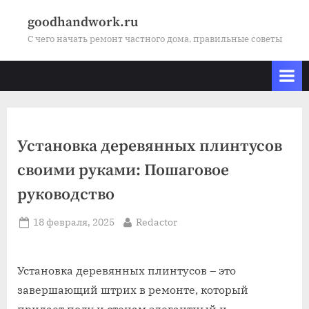
Skip
goodhandwork.ru
to
С чего начать ремонт частного дома, правильные советы
content
Установка деревянных плинтусов
своими руками: Пошаговое
руководство
Posted
By
18 февраля, 2025
Redactor
on
Установка деревянных плинтусов – это
завершающий штрих в ремонте, который