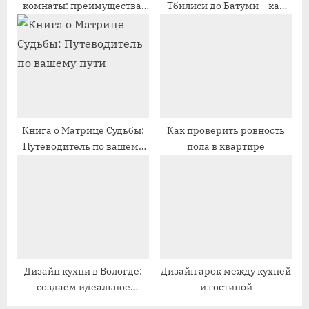
комнаты: преимущества,
Тбилиси до Батуми – как
и
п
разновидности и выбор
выбрать и купить квартиру
с
и
дизайна
своей мечты
ь
с
:
ь
:
Книга о Матрице Судьбы:
Как проверить ровность
Путеводитель по вашему
пола в квартире
пути
Дизайн кухни в Вологде:
Дизайн арок между кухней
создаем идеальное
и гостиной
пространство