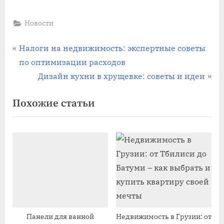
Новости
Навигация
П
Налоги на недвижимость: экспертные советы
р
по оптимизации расходов
по
е
С
Дизайн кухни в хрущевке: советы и идеи
записям
д
л
Похожие статьи
ы
е
д
д
у
у
щ
ю
а
щ
я
а
з
я
а
з
п
а
Панели для ванной
Недвижимость в Грузии: от