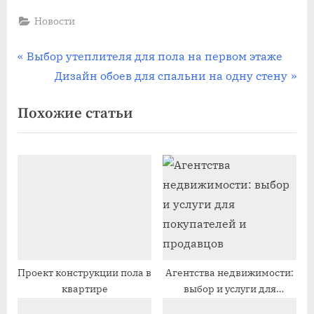
Новости
Навигация
П
Выбор утеплителя для пола на первом этаже
р
С
Дизайн обоев для спальни на одну стену
по
е
л
Похожие статьи
записям
д
е
ы
д
д
у
у
ю
щ
щ
а
а
я
я
з
з
а
а
Проект конструкции пола в
Агентства недвижимости:
квартире
выбор и услуги для
п
п
покупателей и продавцов
и
и