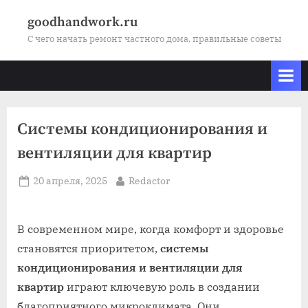
Skip
goodhandwork.ru
to
С чего начать ремонт частного дома, правильные советы
content
Системы кондиционирования и
вентиляции для квартир
Posted
By
20 апреля, 2025
Redactor
on
В современном мире, когда комфорт и здоровье
становятся приоритетом,
системы
кондиционирования и вентиляции для
квартир
играют ключевую роль в создании
благоприятного микроклимата. Они