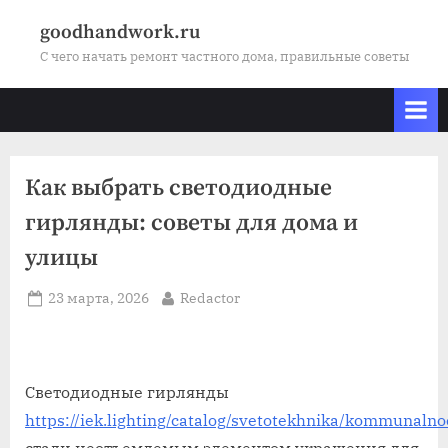
Skip
goodhandwork.ru
to
С чего начать ремонт частного дома, правильные советы
content
Как выбрать светодиодные
гирлянды: советы для дома и
улицы
Posted
By
23 марта, 2026
Redactor
on
Светодиодные гирлянды
https://iek.lighting/catalog/svetotekhnika/kommunal