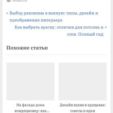
Новости
Навигация
П
Выбор раковины в ванную: типы, дизайн и
р
преображение интерьера
по
е
С
Как выбрать краску: отличия для потолка и
записям
д
л
стен. Полный гид
ы
е
Похожие статьи
д
д
у
у
щ
ю
а
щ
я
а
з
я
а
з
п
а
и
п
На фасаде дома
Дизайн кухни в хрущевке:
кондиционер: как
советы и идеи
с
и