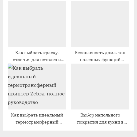
установить без проблем
ь
с
:
ь
:
Как выбрать краску:
Безопасность дома: топ
отличия для потолка и
полезных функций
стен. Полный гид
современного
видеодомофона
Как выбрать идеальный
Выбор напольного
термотрансферный
покрытия для кухни в
принтер Zebra: полное
квартире
руководство