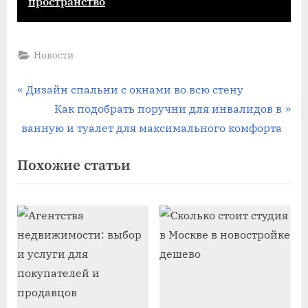
пространство
Новости
Навигация
П
Дизайн спальни с окнами во всю стену
р
С
Как подобрать поручни для инвалидов в
по
е
л
ванную и туалет для максимального комфорта
записям
д
е
Похожие статьи
ы
д
д
у
у
ю
щ
щ
а
а
я
я
з
з
а
а