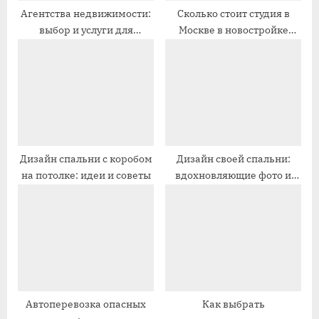
п
п
Агентства недвижимости:
Сколько стоит студия в
выбор и услуги для
Москве в новостройке
и
и
покупателей и продавцов
дешево
с
с
ь
ь
:
:
Дизайн спальни с коробом
Дизайн своей спальни:
на потолке: идеи и советы
вдохновляющие фото и
практические советы
Автоперевозка опасных
Как выбрать