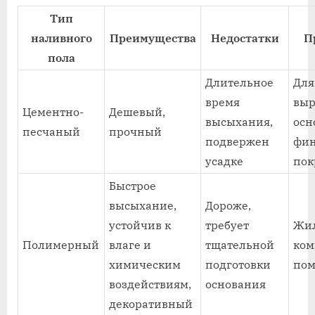
Тип
наливного
Преимущества
Недостатки
П
пола
Длительное
Для
время
выр
Цементно-
Дешевый,
высыхания,
осн
песчаный
прочный
подвержен
фи
усадке
пок
Быстрое
высыхание,
Дороже,
устойчив к
требует
Жи
Полимерный
влаге и
тщательной
ком
химическим
подготовки
по
воздействиям,
основания
декоративный