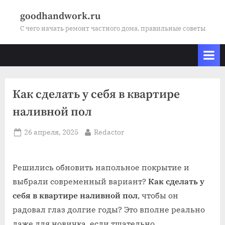
Skip
goodhandwork.ru
to
С чего начать ремонт частного дома, правильные советы
content
Как сделать у себя в квартире
наливной пол
Posted
By
26 апреля, 2025
Redactor
on
Решились обновить напольное покрытие и
выбрали современный вариант?
Как сделать у
себя в квартире наливной пол
, чтобы он
радовал глаз долгие годы? Это вполне реально
даже для новичка, если тщательно