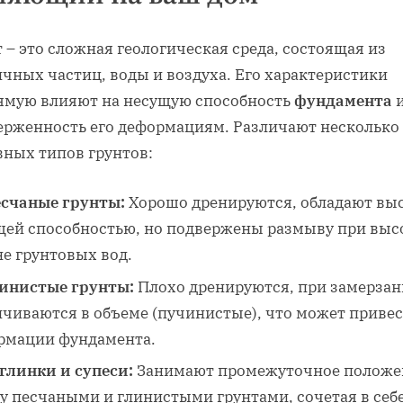
 – это сложная геологическая среда, состоящая из
чных частиц, воды и воздуха. Его характеристики
ямую влияют на несущую способность
фундамента
ерженность его деформациям. Различают несколько
вных типов грунтов:
счаные грунты:
Хорошо дренируются, обладают вы
щей способностью, но подвержены размыву при вы
е грунтовых вод.
инистые грунты:
Плохо дренируются, при замерза
ичиваются в объеме (пучинистые), что может привес
рмации фундамента.
глинки и супеси:
Занимают промежуточное положе
у песчаными и глинистыми грунтами, сочетая в себ