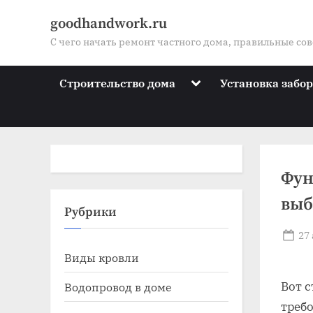
Skip
goodhandwork.ru
to
С чего начать ремонт частного дома, правильные со
content
Toggle
Строительство дома
Установка забо
sub-
menu
Фун
выб
Toggle
Рубрики
sub-
menu
Po
27
Toggle
on
Виды кровли
sub-
menu
Toggle
Вот 
Водопровод в доме
sub-
треб
menu