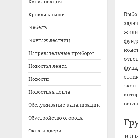
Канализация
Выб
Кровля крыши
задач
Мебель
жили
Монтаж лестниц
фунд
конс
Нагревательные приборы
отве
Новостая лента
фунд
Toggle
sub-
стоим
Новости
menu
экспл
Новостная лента
кото
взгл
Обслуживание канализации
Обустройство огорода
Гр
Окна и двери
вл