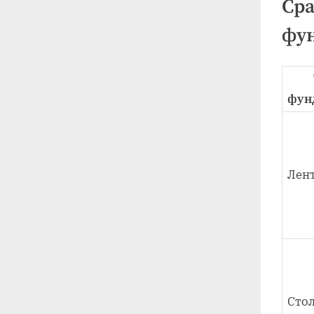
Сра
фу
фун
Лен
Сто