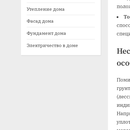
поло
Утепление дома
То
Фасад дома
спос
Фундамент дома
спец
Электричество в доме
Нес
ос
Поми
грун
(лесс
инди
Напр
уплот