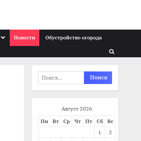
Toggle
Новости
Обустройство огорода
sub-
menu
Toggle
search
form
Найти:
Август 2026
Пн
Вт
Ср
Чт
Пт
Сб
Вс
1
2