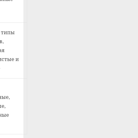
 типы
в,
ая
истые и
е
ные,
е,
ные