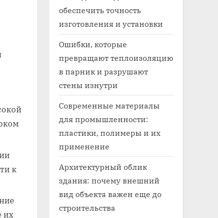
обеспечить точность
изготовления и установки
Ошибки, которые
и
превращают теплоизоляцию
в парник и разрушают
стены изнутри
Современные материалы
сокой
для промышленности:
соком
пластики, полимеры и их
применение
нии
Архитектурный облик
ти к
здания: почему внешний
вид объекта важен еще до
ние
строительства
е их