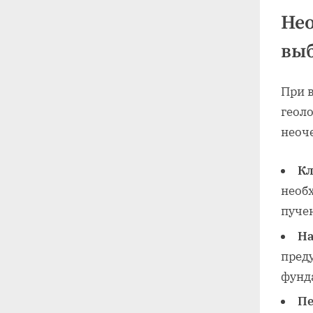
Не
вы
При 
геол
неоч
Кл
необ
пуче
На
пред
фунд
Пе