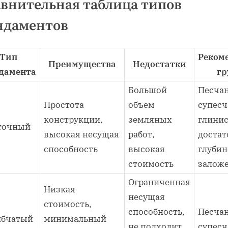
внительная таблица типов
ндаментов
Тип
Реком
Преимущества
Недостатки
дамента
гр
Большой
Песча
Простота
объем
супесч
конструкции,
земляных
глинис
точный
высокая несущая
работ,
доста
способность
высокая
глубин
стоимость
залож
Ограниченная
Низкая
несущая
стоимость,
способность,
Песча
лбчатый
минимальный
не подходит
супес