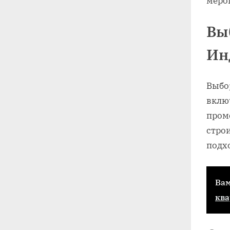
меро
Вы
Ин
Выбо
включ
пром
стро
подхо
Вам
ква