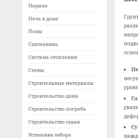
Перила
Грунт
Печь в доме
разли
Полы
напр
подв
Сантехника
осно
Система отопления
Пе
Стены
несу
Строительные материалы
уровн
Строительство дома
Гл
увел
Строительство погреба
дефо
Строительство сарая
Су
Установка забора
межд