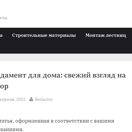
веты
ра
Строительные материалы
Монтаж лестниц
дамент для дома: свежий взгляд на
ор
sted
By
 апреля, 2025
Redactor
статья, оформленная в соответствии с вашими
ованиями.