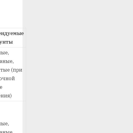
ендуемые
унты
ные,
аные,
тые (при
точной
е
ения)
ные,
чаные