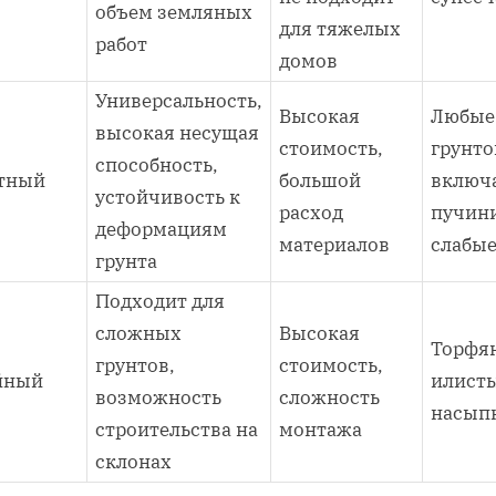
объем земляных
для тяжелых
работ
домов
Универсальность,
Высокая
Любые
высокая несущая
стоимость,
грунто
способность,
тный
большой
включ
устойчивость к
расход
пучин
деформациям
материалов
слабы
грунта
Подходит для
сложных
Высокая
Торфя
грунтов,
стоимость,
йный
илисты
возможность
сложность
насып
строительства на
монтажа
склонах