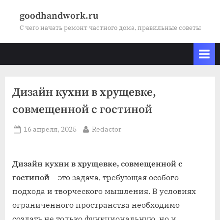
Skip
goodhandwork.ru
to
С чего начать ремонт частного дома, правильные советы
content
Дизайн кухни в хрущевке,
совмещенной с гостиной
Posted
By
16 апреля, 2025
Redactor
on
Дизайн кухни в хрущевке, совмещенной с
гостиной
– это задача, требующая особого
подхода и творческого мышления. В условиях
ограниченного пространства необходимо
создать не только функциональную, но и