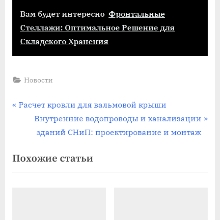
Вам будет интересно
Фронтальные
Стеллажи: Оптимальное Решение для
Складского Хранения
Новости
Навигация
П
Расчет кровли для вальмовой крыши
р
С
Внутренние водопроводы и канализации
по
е
л
зданий СНиП: проектирование и монтаж
записям
д
е
Похожие статьи
ы
д
д
у
у
ю
щ
щ
а
а