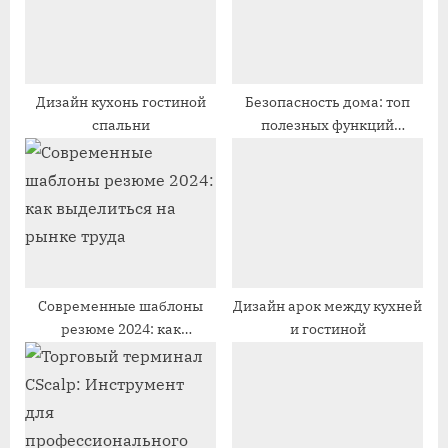
я
я
з
з
а
а
п
п
Дизайн кухонь гостиной
Безопасность дома: топ
спальни
полезных функций
и
и
современного
с
с
видеодомофона
ь
ь
:
:
Современные шаблоны
Дизайн арок между кухней
резюме 2024: как
и гостиной
выделиться на рынке
труда