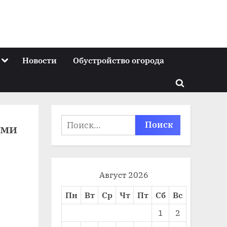
Toggle
Новости
Обустройство огорода
sub-
menu
Toggle
search
form
Найти:
ами
Август 2026
Пн
Вт
Ср
Чт
Пт
Сб
Вс
1
2