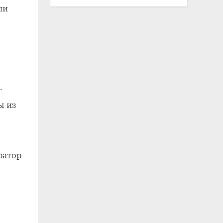
ли
.
ы из
ратор