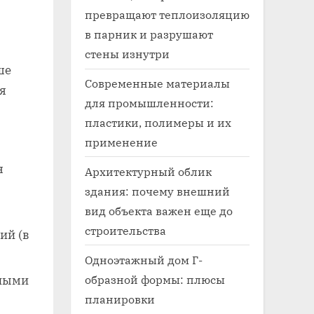
превращают теплоизоляцию
в парник и разрушают
стены изнутри
ше
Современные материалы
я
для промышленности:
м
пластики, полимеры и их
применение
я
Архитектурный облик
здания: почему внешний
вид объекта важен еще до
строительства
ий (в
Одноэтажный дом Г-
образной формы: плюсы
жными
планировки