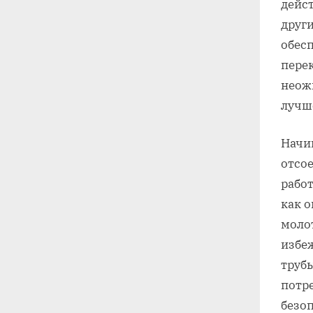
дейс
друг
обесп
перек
неож
лучше
Начи
отсо
работ
как 
моло
избе
труб
потр
безо