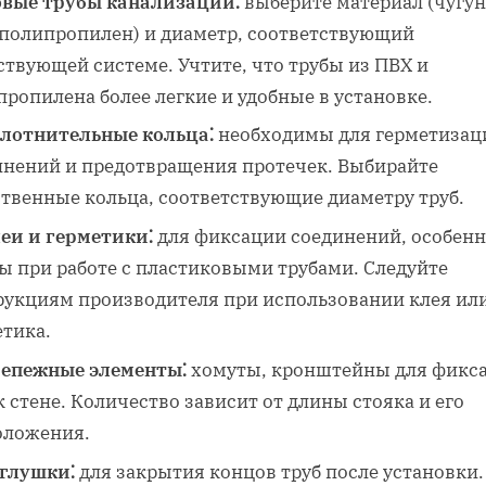
вые трубы канализации⁚
выберите материал (чугун
 полипропилен) и диаметр, соответствующий
твующей системе. Учтите, что трубы из ПВХ и
ропилена более легкие и удобные в установке.
лотнительные кольца⁚
необходимы для герметизац
инений и предотвращения протечек. Выбирайте
ственные кольца, соответствующие диаметру труб.
еи и герметики⁚
для фиксации соединений, особен
ы при работе с пластиковыми трубами. Следуйте
рукциям производителя при использовании клея ил
етика.
епежные элементы⁚
хомуты, кронштейны для фикс
к стене. Количество зависит от длины стояка и его
оложения.
глушки⁚
для закрытия концов труб после установки.