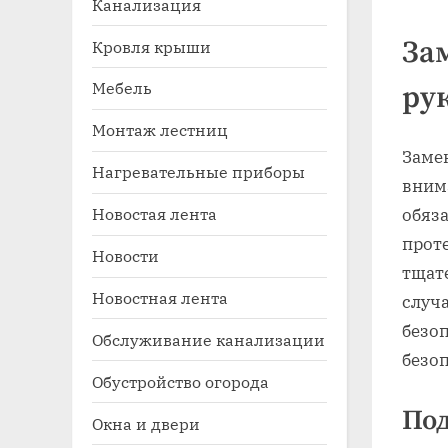
Канализация
За
Кровля крыши
Мебель
ру
Монтаж лестниц
Замен
Нагревательные приборы
вним
Новостая лента
обяза
Toggle
sub-
проте
Новости
menu
тщат
Новостная лента
случ
безо
Обслуживание канализации
безоп
Обустройство огорода
Под
Окна и двери