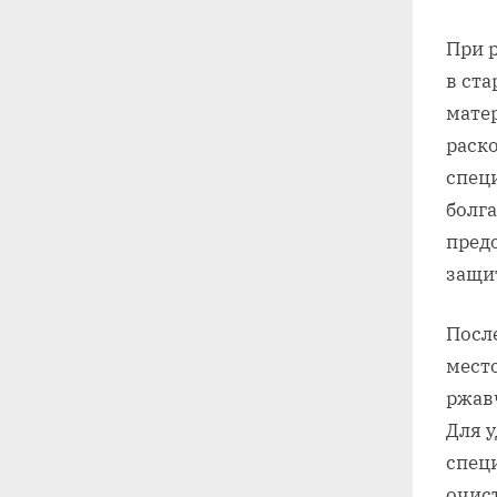
При 
в ста
мате
раск
спец
болг
предо
защи
Посл
место
ржав
Для 
спец
очис