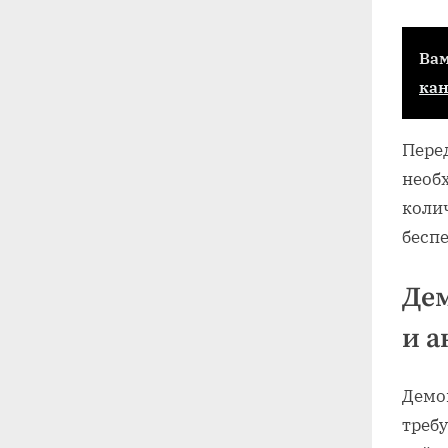
Вам
ка
Перед
необ
колич
бесп
Дем
и а
Демо
треб