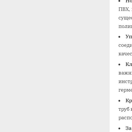
Но
ПВХ,
сущес
полип
Уп
соед
каче
Кл
важн
инст
герм
Кр
труб 
расп
За