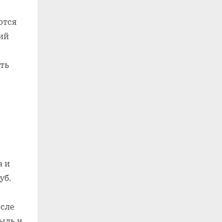
ются
ий
ть
а и
уб.
осле
ыль и