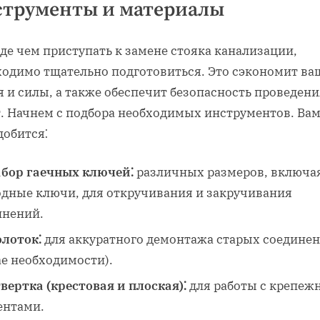
струменты и материалы
де чем приступать к замене стояка канализации,
ходимо тщательно подготовиться. Это сэкономит ва
 и силы, а также обеспечит безопасность проведени
т. Начнем с подбора необходимых инструментов. Ва
добится⁚
бор гаечных ключей⁚
различных размеров, включа
одные ключи, для откручивания и закручивания
инений.
лоток⁚
для аккуратного демонтажа старых соединен
ае необходимости).
вертка (крестовая и плоская)⁚
для работы с крепе
ентами.