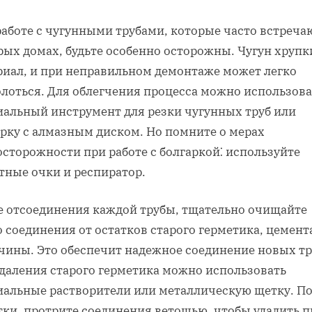
работе с чугунными трубами, которые часто встреча
рых домах, будьте особенно осторожны. Чугун хрупк
риал, и при неправильном демонтаже может легко
олоться. Для облегчения процесса можно использова
иальный инструмент для резки чугунных труб или
арку с алмазным диском. Но помните о мерах
сторожности при работе с болгаркой⁚ используйте
тные очки и респиратор.
е отсоединения каждой трубы, тщательно очищайте
 соединения от остатков старого герметика, цемент
чины. Это обеспечит надежное соединение новых тр
удаления старого герметика можно использовать
иальные растворители или металлическую щетку. П
тки, протрите соединения ветошью, чтобы удалить п