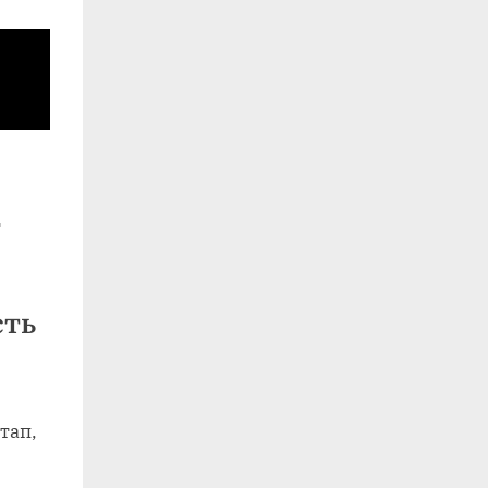
т
сть
тап,