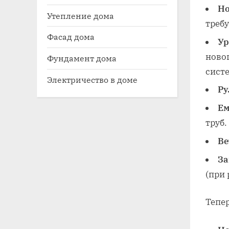
Но
Утепление дома
требу
Фасад дома
Ур
новог
Фундамент дома
сист
Электричество в доме
Ру
Ем
труб.
Ве
За
(при 
Тепер