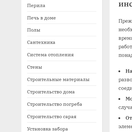
ин
Перила
Печь в доме
Преж
необ
Полы
время
Сантехника
рабо
Система отопления
пона
Стены
На
Строительные материалы
разв
соед
Строительство дома
Мо
Строительство погреба
случ
Строительство сарая
От
элем
Установка забора