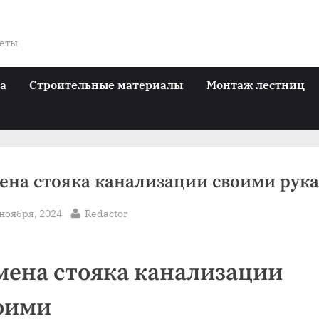
веты
ра
Строительные материалы
Монтаж лестниц
ена стояка канализации своими рук
sted
By
 ноября, 2024
Redactor
мена стояка канализации
оими