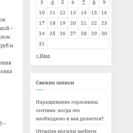
3
4
5
6
7
8
9
10
11
12
13
14
15
16
он
17
18
19
20
21
22
23
шой –
24
25
26
27
28
29
30
алом
31
руб и
« Июл
ения
новка
Свежие записи
Наращивание горловины
септика: когда это
необходимо и как делается?
б –
Отсыпка могилы щебнем