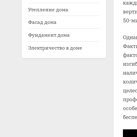
кажд
Утепление дома
верт
50-м
Фасад дома
Фундамент дома
Одна
Факт
Электричество в доме
факт
изгиб
нали
коли
целе
профе
особ
бесп