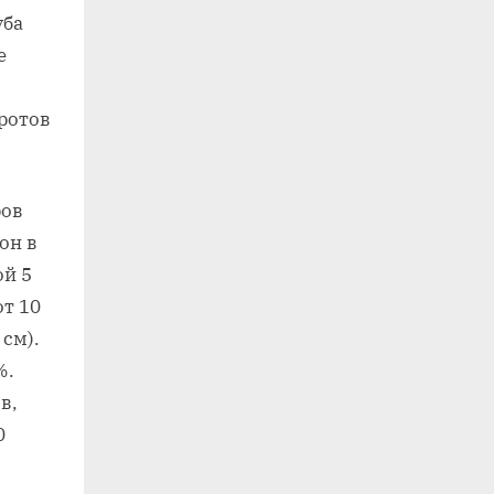
уба
е
ротов
ров
он в
ой 5
т 10
 см).
%.
в,
0