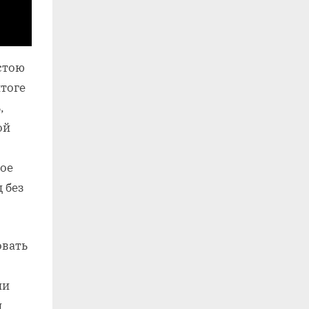
стою
тоге
,
ой
ое
 без
овать
ии
и