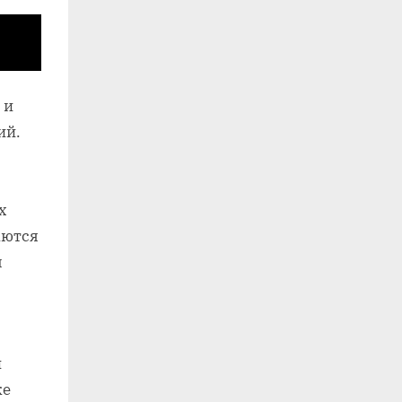
 и
ий.
х
аются
ы
и
же