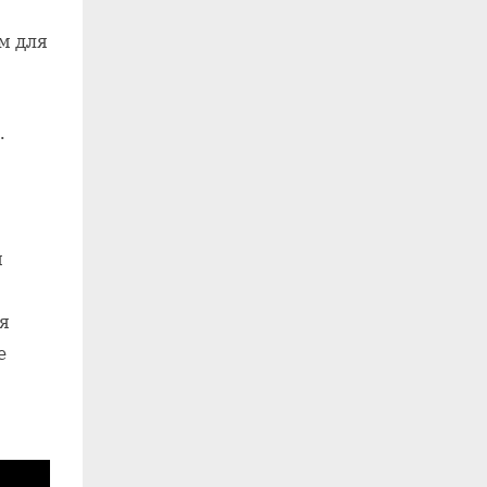
м для
.
м
я
е