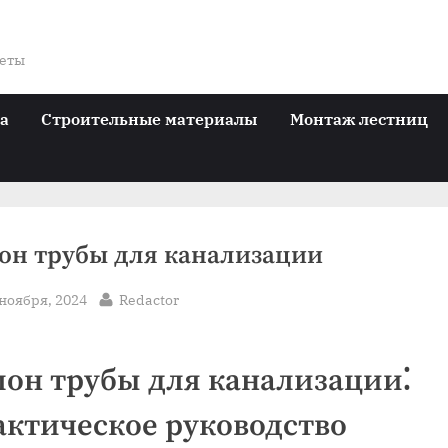
веты
ра
Строительные материалы
Монтаж лестниц
он трубы для канализации
sted
By
 ноября, 2024
Redactor
лон трубы для канализации⁚
актическое руководство