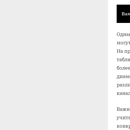
Вам
Одна
могу
На п
табл
боле
диам
разл
кана
Важн
учиты
конкр