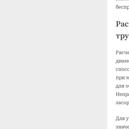
бесп
Рас
тру
Расч
диам
спосо
при 
для 
Непр
засо
Для 
значе