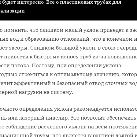
 будет интересно
Все о пластиковых трубах для
нализации
о помнить, что слишком малый уклон приведет к за
ных вод и образованию отложений, что в конечном и
вет засоры. Слишком большой уклон, в свою очередь
т привести к быстрому износу труб из-за повышенн
ости потока. Поэтому, при определении уклона
ходимо стремиться к оптимальному значению, котор
печит эффективный и безопасный отвод сточных вод
мерной нагрузки на систему.
точного определения уклона рекомендуется использ
ень или лазерный нивелир. Это позволит обеспечить
ое соблюдение расчетного уклона на всем протяжен
лизационной трубы, что является гарантией долгой 