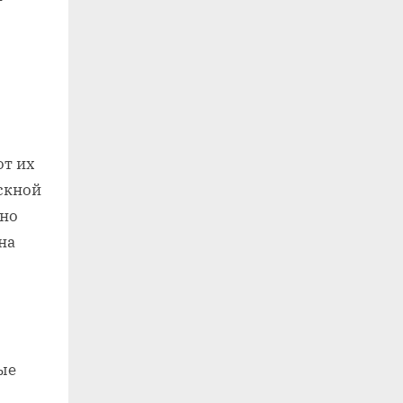
от их
скной
вно
на
ые