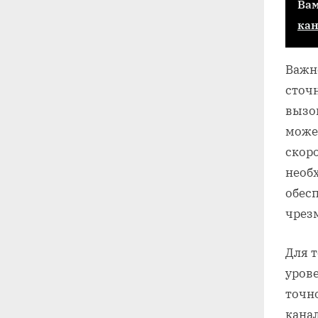
Вам
ка
Важн
сточ
вызо
може
скор
необ
обес
чрез
Для 
уров
точн
кана