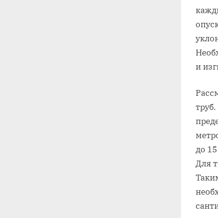
кажд
опуск
укло
Необ
и изг
Расс
труб.
преде
метр
до 15
Для т
Таким
необ
санти