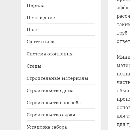
Перила
эффе
расс
Печь в доме
таки
Полы
труб.
отве
Сантехника
Система отопления
Мини
матер
Стены
поли
Строительные материалы
част
Строительство дома
обыч
прои
Строительство погреба
осно
Строительство сарая
для т
для т
Установка забора