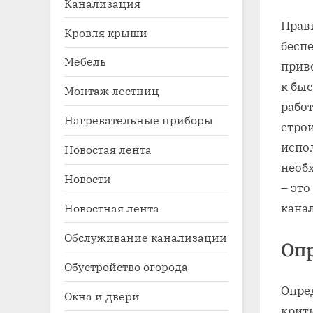
Канализация
Прав
Кровля крыши
бесп
Мебель
прив
к быс
Монтаж лестниц
рабо
Нагревательные приборы
стро
испо
Новостая лента
Toggle
необ
sub-
Новости
menu
– это
Новостная лента
кана
Обслуживание канализации
Опр
Обустройство огорода
Опре
Окна и двери
крит