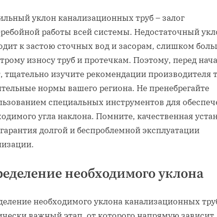
ильный уклон канализационных труб – залог
еребойной работы всей системы. Недостаточный укл
одит к застою сточных вод и засорам, слишком боль
трому износу труб и протечкам. Поэтому, перед нач
т, тщательно изучите рекомендации производителя т
ительные нормы вашего региона. Не пренебрегайте
льзованием специальных инструментов для обеспеч
ходимого угла наклона. Помните, качественная уста
 гарантия долгой и беспроблемной эксплуатации
лизации.
еделение необходимого уклона
деление необходимого уклона канализационных тру
ически важный этап, от которого напрямую зависит