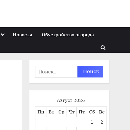
Toggle
Новости
Обустройство огорода
sub-
menu
Toggle
search
form
Найти:
Август 2026
Пн
Вт
Ср
Чт
Пт
Сб
Вс
1
2