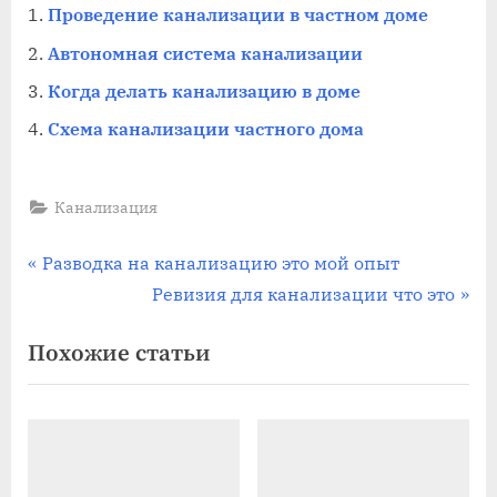
Проведение канализации в частном доме
Автономная система канализации
Когда делать канализацию в доме
Схема канализации частного дома
Канализация
Навигация
П
Разводка на канализацию это мой опыт
р
С
Ревизия для канализации что это
по
е
л
Похожие статьи
записям
д
е
ы
д
д
у
у
ю
щ
щ