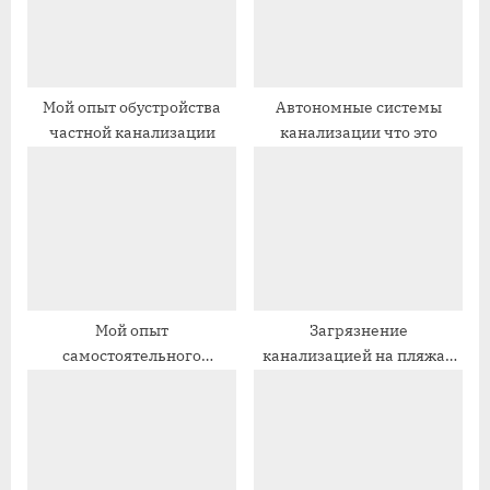
а
а
я
я
з
з
а
а
Мой опыт обустройства
Автономные системы
частной канализации
канализации что это
п
п
и
и
с
с
ь
ь
:
:
Мой опыт
Загрязнение
самостоятельного
канализацией на пляжах
монтажа дождеприемника
Сочи