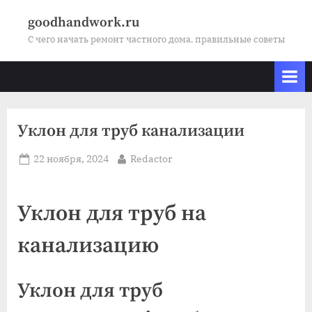
Skip
goodhandwork.ru
to
С чего начать ремонт частного дома, правильные советы
content
Уклон для труб канализации
Posted
By
22 ноября, 2024
Redactor
on
Уклон для труб на
канализацию
Уклон для труб