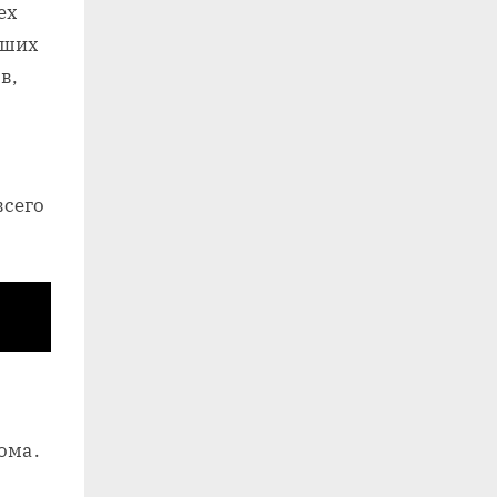
ех
аших
в,
всего
дома․