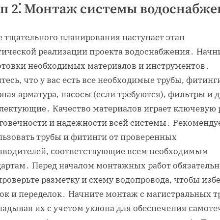
п 2⁚ Монтаж системы водоснабж
е тщательного планирования наступает этап
тической реализации проекта водоснабжения․ Начни
отовки необходимых материалов и инструментов․
тесь, что у вас есть все необходимые трубы, фитинг
ная арматура, насосы (если требуются), фильтры и 
лектующие․ Качество материалов играет ключевую 
лговечности и надежности всей системы․ Рекоменду
льзовать трубы и фитинги от проверенных
зводителей, соответствующие всем необходимым
дартам․ Перед началом монтажных работ обязательн
проверьте разметку и схему водопровода, чтобы изб
ок и переделок․ Начните монтаж с магистральных т
ладывая их с учетом уклона для обеспечения самоте