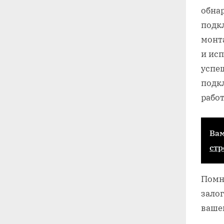
обна
подк
монт
и ис
успе
подк
рабо
Вам
стр
Помн
зало
ваше