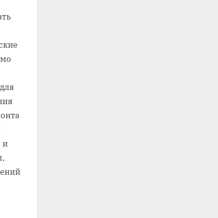
ать
ские
имо
 для
ния
монта
и
 и
ы,
нений