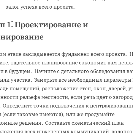
 – залог успеха всего проекта․
п 1⁚ Проектирование и
анирование
ом этапе закладывается фундамент всего проекта․ 
ите, тщательное планирование сэкономит вам нервы
и в будущем․ Начните с детального обследования в
 или участка․ Замерьте все необходимые параметры⁚
адь помещений, расположение стен, окон, дверей, у
нности рельефа местности, если речь идет о загоро
․ Определите точки подключения к централизован
 (если таковые имеются), или же продумайте
номные решения․ Составьте схематический план
оложения всех инженерных коммуникаций⁚ водопро