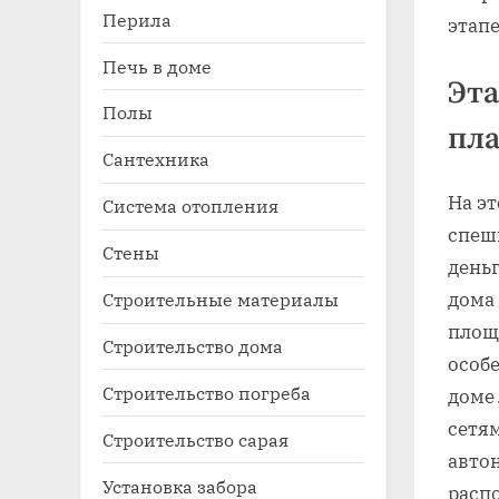
Перила
этапе
Печь в доме
Эта
Полы
пл
Сантехника
На эт
Система отопления
спеш
Стены
деньг
дома
Строительные материалы
площ
Строительство дома
особе
Строительство погреба
доме
сетям
Строительство сарая
авто
Установка забора
расп