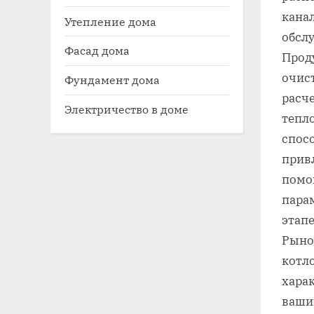
кана
Утепление дома
обсл
Фасад дома
Прод
очис
Фундамент дома
расч
Электричество в доме
тепл
спос
прив
помо
пара
этап
Рыно
котл
харак
ваши