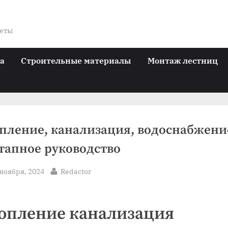
веты
ра
Строительные материалы
Монтаж лестниц
пление, канализация, водоснабжени
тапное руководство
sted
By
 ноября, 2024
Redactor
опление канализация