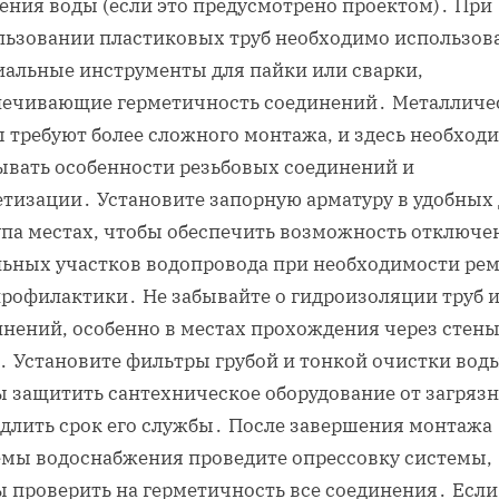
ения воды (если это предусмотрено проектом)․ При
льзовании пластиковых труб необходимо использов
иальные инструменты для пайки или сварки,
печивающие герметичность соединений․ Металличе
ы требуют более сложного монтажа, и здесь необход
ывать особенности резьбовых соединений и
етизации․ Установите запорную арматуру в удобных
упа местах, чтобы обеспечить возможность отключе
льных участков водопровода при необходимости ре
профилактики․ Не забывайте о гидроизоляции труб 
инений, особенно в местах прохождения через стены
․ Установите фильтры грубой и тонкой очистки вод
ы защитить сантехническое оборудование от загряз
одлить срок его службы․ После завершения монтажа
емы водоснабжения проведите опрессовку системы,
ы проверить на герметичность все соединения․ Если