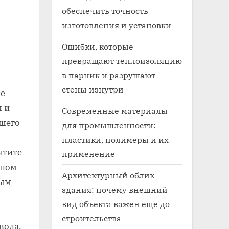
обеспечить точность
изготовления и установки
Ошибки, которые
превращают теплоизоляцию
в парник и разрушают
стены изнутри
Не
 и
Современные материалы
ашего
для промышленности:
пластики, полимеры и их
чтите
применение
дном
Архитектурный облик
ным
здания: почему внешний
вид объекта важен еще до
строительства
вода,