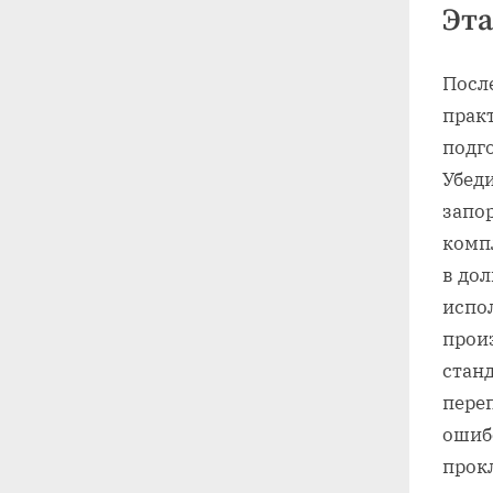
Эта
Посл
прак
подг
Убеди
запор
комп
в до
испо
прои
стан
пере
ошиб
прок