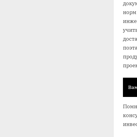
доку
норм
инже
учит
дост
поэт
прод
прое
Вам
Помни
конс
инве