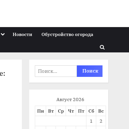
Toggle
Новости
Обустройство огорода
sub-
menu
Toggle
search
form
Найти:
е:
Август 2026
Пн
Вт
Ср
Чт
Пт
Сб
Вс
1
2