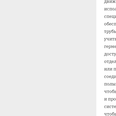
движ
испо
спец
обес
труб
учит
герм
дост
отде
или 
соед
полы
чтоб
и пр
сист
чтоб