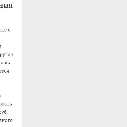
ения
те с
и,
другие
роль
ется
о
ежать
руб,
чного