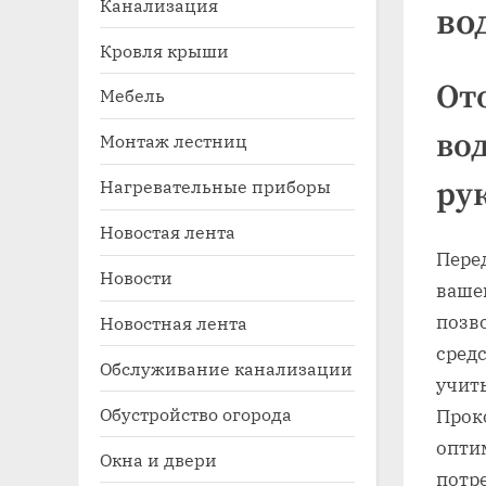
Канализация
во
Кровля крыши
От
Мебель
во
Монтаж лестниц
Нагревательные приборы
ру
Новостая лента
Toggle
Пере
sub-
Новости
menu
ваше
позв
Новостная лента
сред
Обслуживание канализации
учит
Обустройство огорода
Прок
опти
Окна и двери
потр