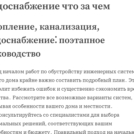
доснабжение что за чем
опление, канализация,
доснабжение⁚ поэтапное
ководство
д началом работ по обустройству инженерных систе
го дома крайне важно составить подробный план․ Э
олит избежать ошибок и существенно сэкономить вр
ства․ Рассмотрите все возможные варианты систем,
ывая особенности вашего дома и местности․
онсультируйтесь со специалистами для выбора
мальных решений, соответствующих вашим
ебностям и бюджету․ Правильный подход на началь