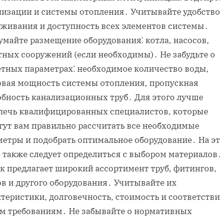
лизации и системы отопления․ Учитывайте удобство
уживания и доступность всех элементов системы․
умайте размещение оборудования⁚ котла, насосов,
тных сооружений (если необходимы)․ Не забудьте о
етных параметрах⁚ необходимое количество воды,
овая мощность системы отопления, пропускная
обность канализационных труб․ Для этого лучше
лечь квалифицированных специалистов, которые
гут вам правильно рассчитать все необходимые
метры и подобрать оптимальное оборудование․ На э
е также следует определиться с выбором материалов
к предлагает широкий ассортимент труб, фитингов,
ов и другого оборудования․ Учитывайте их
теристики, долговечность, стоимость и соответстви
м требованиям․ Не забывайте о нормативных