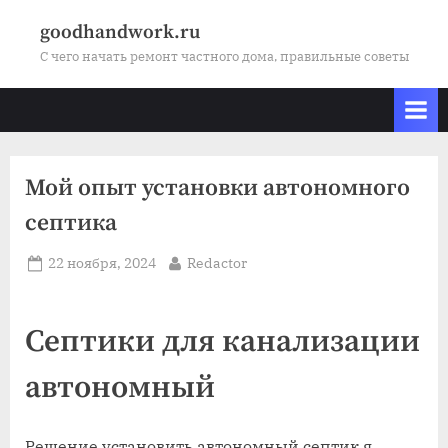
Skip
goodhandwork.ru
to
С чего начать ремонт частного дома, правильные советы
content
Мой опыт установки автономного
септика
Posted
By
22 ноября, 2024
Redactor
on
Септики для канализации
автономный
Решение установить автономный септик я