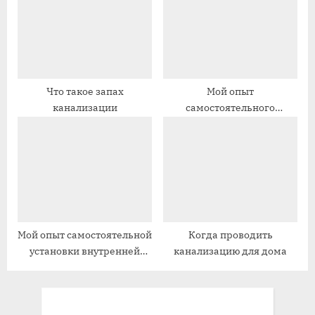
ь
с
:
ь
:
Что такое запах
Мой опыт
канализации
самостоятельного
обустройства дренажа
канализации
Мой опыт самостоятельной
Когда проводить
установки внутренней
канализацию для дома
канализации