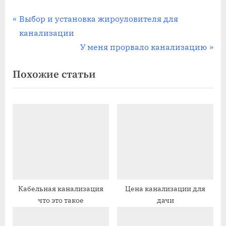
Навигация
П
Выбор и установка жироуловителя для
р
канализации
по
е
С
У меня прорвало канализацию
записям
д
л
Похожие статьи
ы
е
д
д
у
у
щ
ю
а
щ
я
а
з
я
а
з
п
а
Кабельная канализация
Цена канализации для
что это такое
дачи
и
п
с
и