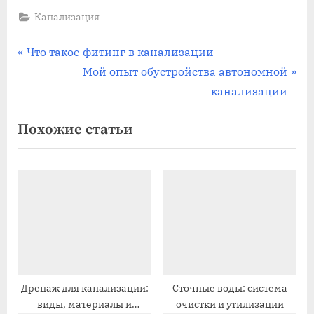
Канализация
Навигация
П
Что такое фитинг в канализации
р
С
Мой опыт обустройства автономной
по
е
л
канализации
записям
д
е
Похожие статьи
ы
д
д
у
у
ю
щ
щ
а
а
я
я
з
з
а
а
п
п
Дренаж для канализации:
Сточные воды: система
виды, материалы и
очистки и утилизации
и
и