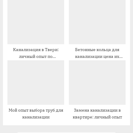
монтаж
с
с
ь
ь
:
:
Канализация в Твери:
Бетонные кольца для
личный опыт по
канализации цена их
подключению к
размеры
центральной системе
Мой опыт выбора труб для
Замена канализации в
канализации
квартире: личный опыт