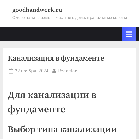
Skip
goodhandwork.ru
to
С чего начать ремонт частного дома, правильные советы
content
Канализация в фундаменте
Posted
By
22 ноября, 2024
Redactor
on
Для канализации в
фундаменте
Выбор типа канализации