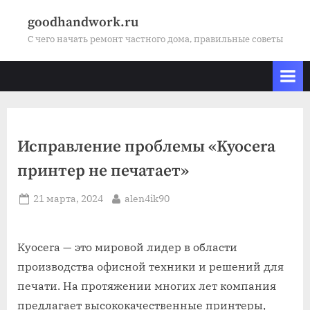
Skip
goodhandwork.ru
to
С чего начать ремонт частного дома, правильные советы
content
Исправление проблемы «Kyocera
принтер не печатает»
Posted
By
21 марта, 2024
alen4ik90
on
Kyocera — это мировой лидер в области
производства офисной техники и решений для
печати. На протяжении многих лет компания
предлагает высококачественные принтеры,