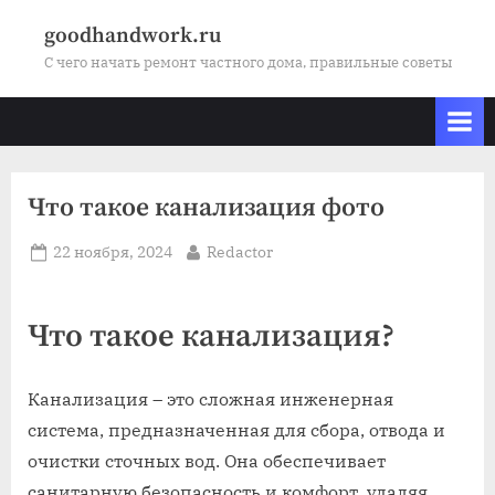
Skip
goodhandwork.ru
to
С чего начать ремонт частного дома, правильные советы
content
Что такое канализация фото
Posted
By
22 ноября, 2024
Redactor
on
Что такое канализация?
Канализация – это сложная инженерная
система, предназначенная для сбора, отвода и
очистки сточных вод. Она обеспечивает
санитарную безопасность и комфорт, удаляя