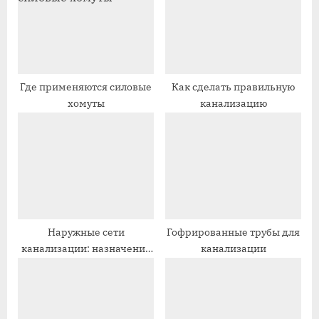
а
а
я
я
з
з
а
а
п
п
Где применяются силовые
Как сделать правильную
хомуты
канализацию
и
и
с
с
ь
ь
:
:
Наружные сети
Гофрированные трубы для
канализации: назначение
канализации
и функции