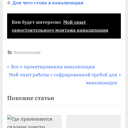
Для чего стояк в канализации
Вам будет интересно
Мой опыт
самостоятельного монтажа канализации
Канализация
Навигация
П
Все о проектировании канализации
С
р
Мой опыт работы с гофрированной трубой для
по
л
е
канализации
записям
е
д
Похожие статьи
д
ы
у
д
ю
у
щ
щ