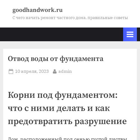
Skip
goodhandwork.ru
to
С чего начать ремонт частного дома, правильные советы
content
Отвод воды от фундамента
Posted
By
10 апреля, 2023
admin
on
Корни под фундаментом:
что с ними делать и как
предотвратить разрушение
Дом, расположенный под сенью густой листвы