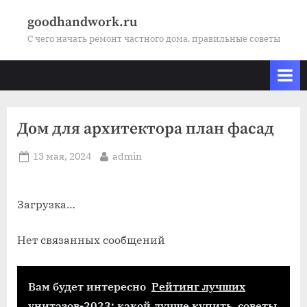
Skip
goodhandwork.ru
to
С чего начать ремонт частного дома, правильные советы
content
Дом для архитектора план фасад
Posted
By
13 мая, 2024
admin
on
Загрузка…
Нет связанных сообщений
Вам будет интересно
Рейтинг лучших
унитазов-2023: какой лучше купить, советы