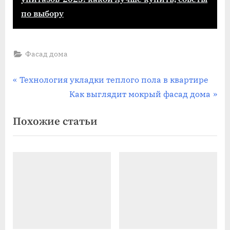
по выбору
Фасад дома
Навигация
П
Технология укладки теплого пола в квартире
р
С
Как выглядит мокрый фасад дома
по
е
л
Похожие статьи
записям
д
е
ы
д
д
у
у
ю
щ
щ
а
а
я
я
з
з