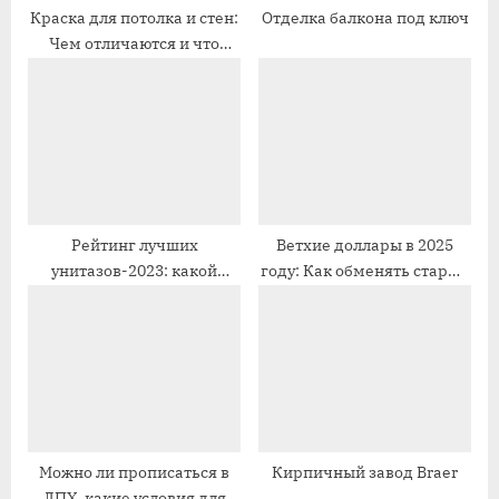
а
а
Краска для потолка и стен:
Отделка балкона под ключ
Чем отличаются и что
п
п
выбрать.
и
и
с
с
ь
ь
:
:
Рейтинг лучших
Ветхие доллары в 2025
унитазов-2023: какой
году: Как обменять старые
лучше купить, советы по
банкноты без потерь.
выбору
Можно ли прописаться в
Кирпичный завод Braer
ЛПХ, какие условия для